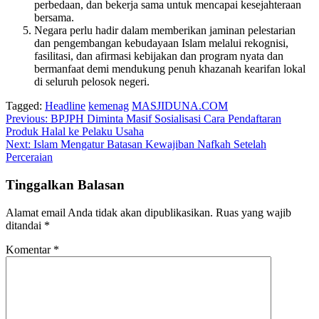
perbedaan, dan bekerja sama untuk mencapai kesejahteraan
bersama.
Negara perlu hadir dalam memberikan jaminan pelestarian
dan pengembangan kebudayaan Islam melalui rekognisi,
fasilitasi, dan afirmasi kebijakan dan program nyata dan
bermanfaat demi mendukung penuh khazanah kearifan lokal
di seluruh pelosok negeri.
Tagged:
Headline
kemenag
MASJIDUNA.COM
Navigasi
Previous:
BPJPH Diminta Masif Sosialisasi Cara Pendaftaran
Produk Halal ke Pelaku Usaha
pos
Next:
Islam Mengatur Batasan Kewajiban Nafkah Setelah
Perceraian
Tinggalkan Balasan
Alamat email Anda tidak akan dipublikasikan.
Ruas yang wajib
ditandai
*
Komentar
*