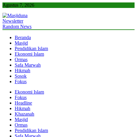
Skip
Agustus 7, 2026
to
content
Newsletter
Masjiduna
Referensi Berita Islam Indonesia
Random News
Beranda
Masjid
Pendidikan Islam
Ekonomi Islam
Ormas
Safa Marwah
Hikmah
Sosok
Fokus
Ekonomi Islam
Fokus
Headline
Hikmah
Khazanah
Masjid
Ormas
Pendidikan Islam
Safa Marwah