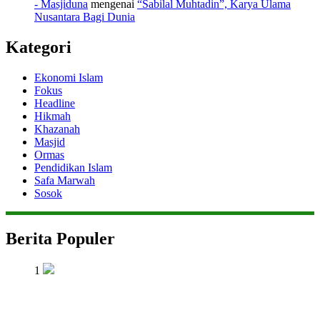
- Masjiduna
mengenai
“Sabilal Muhtadin”, Karya Ulama
Nusantara Bagi Dunia
Kategori
Ekonomi Islam
Fokus
Headline
Hikmah
Khazanah
Masjid
Ormas
Pendidikan Islam
Safa Marwah
Sosok
Berita Populer
1