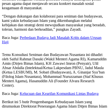
pesan agama dapat menjawab secara konkret masalah sosial
keagamaan di masyarakat.
“Dengan dukungan dan kolaborasi para seniman dan budayawan,
kami yakin kebudayaan Islam yang dikembangkan melalui
kebijakan dan strategi demi mewujudkan masyarakat yang beradab,
toleran, harmoni dan berkeadilan,” pungkas Zayadi.
Baca Juga:
Perbedaan Budaya Jadi Masalah Kritis dalam Urusan
Haji
Temu Konsultasi Seniman dan Budayawan Nusantara ini dihadiri
oleh Saiful Rahmat Dasuki (Wakil Menteri Agama RI), Kamaruddin
Amin (Dirjen Bimas Islam), KH Zawawi Imron (Penyair), Ulil
Absar Abdalla (Intelektual/Ketua Lakpesdam PBNU, Jadul Maula
(Ketua LESBUMI), M. Sobari (Budayawan), A. Ginanjar Sya’ban
(Filolog Islam Nusantara), Mohammad Nuruzzaman (Staf Khusus
Menteri Agama), Hasanuddin Ali (Founder Alvara Research
Center).
Baca Juga:
Kelucuan dan Kearifan Komunikasi Lintas Budaya
Berikut ini 5 butir Pengembangan Kebudayaan Islam yang
dirumuskan Direktorat Penerangan Agama Islam Ditjen Bimas Islam