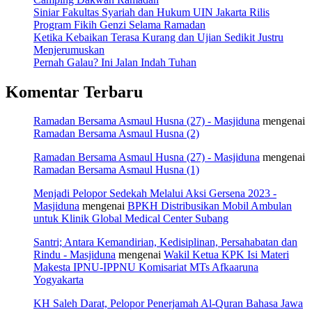
Siniar Fakultas Syariah dan Hukum UIN Jakarta Rilis
Program Fikih Genzi Selama Ramadan
Ketika Kebaikan Terasa Kurang dan Ujian Sedikit Justru
Menjerumuskan
Pernah Galau? Ini Jalan Indah Tuhan
Komentar Terbaru
Ramadan Bersama Asmaul Husna (27) - Masjiduna
mengenai
Ramadan Bersama Asmaul Husna (2)
Ramadan Bersama Asmaul Husna (27) - Masjiduna
mengenai
Ramadan Bersama Asmaul Husna (1)
Menjadi Pelopor Sedekah Melalui Aksi Gersena 2023 -
Masjiduna
mengenai
BPKH Distribusikan Mobil Ambulan
untuk Klinik Global Medical Center Subang
Santri; Antara Kemandirian, Kedisiplinan, Persahabatan dan
Rindu - Masjiduna
mengenai
Wakil Ketua KPK Isi Materi
Makesta IPNU-IPPNU Komisariat MTs Afkaaruna
Yogyakarta
KH Saleh Darat, Pelopor Penerjamah Al-Quran Bahasa Jawa