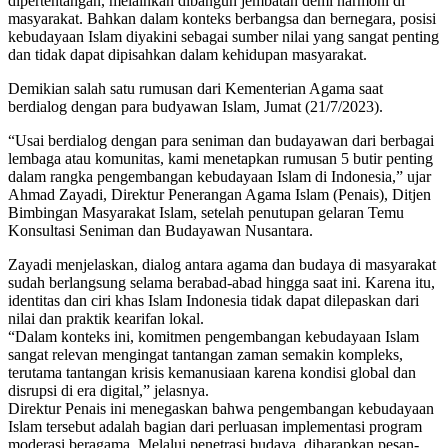
dipertentangan, melainkan dibangun jembatan demi harmoni di
masyarakat. Bahkan dalam konteks berbangsa dan bernegara, posisi
kebudayaan Islam diyakini sebagai sumber nilai yang sangat penting
dan tidak dapat dipisahkan dalam kehidupan masyarakat.
Demikian salah satu rumusan dari Kementerian Agama saat
berdialog dengan para budyawan Islam, Jumat (21/7/2023).
“Usai berdialog dengan para seniman dan budayawan dari berbagai
lembaga atau komunitas, kami menetapkan rumusan 5 butir penting
dalam rangka pengembangan kebudayaan Islam di Indonesia,” ujar
Ahmad Zayadi, Direktur Penerangan Agama Islam (Penais), Ditjen
Bimbingan Masyarakat Islam, setelah penutupan gelaran Temu
Konsultasi Seniman dan Budayawan Nusantara.
Zayadi menjelaskan, dialog antara agama dan budaya di masyarakat
sudah berlangsung selama berabad-abad hingga saat ini. Karena itu,
identitas dan ciri khas Islam Indonesia tidak dapat dilepaskan dari
nilai dan praktik kearifan lokal.
“Dalam konteks ini, komitmen pengembangan kebudayaan Islam
sangat relevan mengingat tantangan zaman semakin kompleks,
terutama tantangan krisis kemanusiaan karena kondisi global dan
disrupsi di era digital,” jelasnya.
Direktur Penais ini menegaskan bahwa pengembangan kebudayaan
Islam tersebut adalah bagian dari perluasan implementasi program
moderasi beragama. Melalui penetrasi budaya, diharapkan pesan-