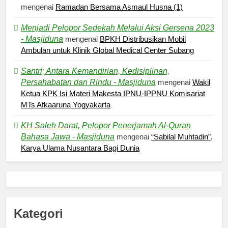
mengenai
Ramadan Bersama Asmaul Husna (1)
Menjadi Pelopor Sedekah Melalui Aksi Gersena 2023
- Masjiduna
mengenai
BPKH Distribusikan Mobil
Ambulan untuk Klinik Global Medical Center Subang
Santri; Antara Kemandirian, Kedisiplinan,
Persahabatan dan Rindu - Masjiduna
mengenai
Wakil
Ketua KPK Isi Materi Makesta IPNU-IPPNU Komisariat
MTs Afkaaruna Yogyakarta
KH Saleh Darat, Pelopor Penerjamah Al-Quran
Bahasa Jawa - Masjiduna
mengenai
“Sabilal Muhtadin”,
Karya Ulama Nusantara Bagi Dunia
5
Kesadaran akan Kehambaan:
Akar Ketundukan
HEADLINE
Kategori