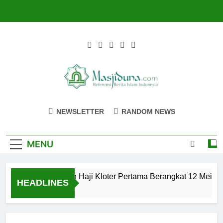
Skip
to
content
Masjiduna
Referensi Berita Islam Indonesia
NEWSLETTER
RANDOM NEWS
MENU
Calon Jemaah Haji Kloter Pertama Berangkat 12 Mei, Hat
HEADLINES
2 Tahun Ago