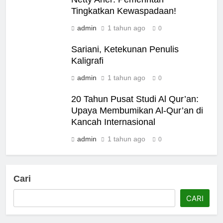
Tingkatkan Kewaspadaan!
admin
1 tahun ago
0
Sariani, Ketekunan Penulis
Kaligrafi
admin
1 tahun ago
0
20 Tahun Pusat Studi Al Qur’an:
Upaya Membumikan Al-Qur’an di
Kancah Internasional
admin
1 tahun ago
0
Cari
CARI