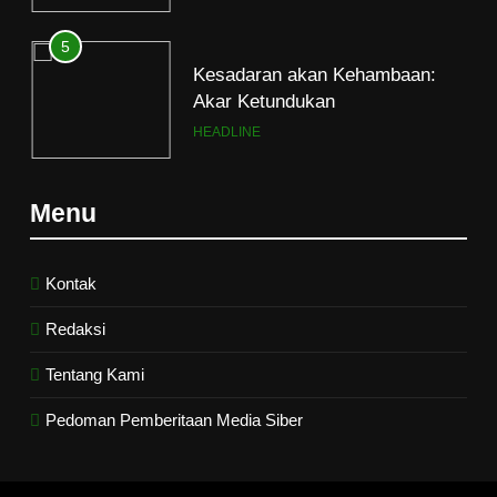
Pesantren
5
Kesadaran akan Kehambaan:
Akar Ketundukan
HEADLINE
6
Menu
Kebutuhan versus Keinginan
HIKMAH
Kontak
Redaksi
7
Santri MANPK Surakarta Turun
Tentang Kami
ke Masyarakat Lewat Camping
Pedoman Pemberitaan Media Siber
Dakwah Ramadan
PENDIDIKAN ISLAM
8