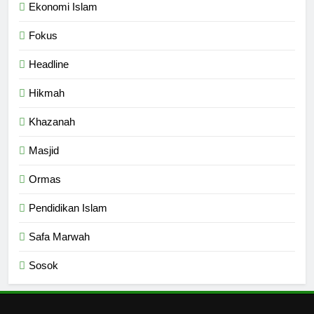
Ekonomi Islam
6
Fokus
Kebutuhan versus Keinginan
HIKMAH
Headline
Hikmah
7
Santri MANPK Surakarta Turun
Khazanah
ke Masyarakat Lewat Camping
Masjid
Dakwah Ramadan
PENDIDIKAN ISLAM
Ormas
8
Pendidikan Islam
Etika Buruk Kaum “Bangsawan”
Safa Marwah
HIKMAH
Sosok
1
Naluri Takabur; Perasaan