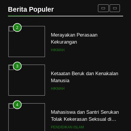
Terancam dan Tipuan Diri
Berita Populer
HIKMAH
2
Merayakan Perasaan
Kekurangan
HIKMAH
3
Ketaatan Beruk dan Kenakalan
Manusia
HIKMAH
4
Mahasiswa dan Santri Serukan
Tolak Kekerasan Seksual di
Lingkungan Kampus dan
PENDIDIKAN ISLAM