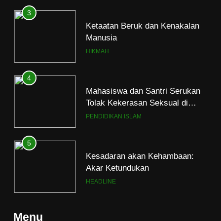
4
Mahasiswa dan Santri Serukan
Tolak Kekerasan Seksual di
Lingkungan Kampus dan
PENDIDIKAN ISLAM
Pesantren
5
Kesadaran akan Kehambaan:
Akar Ketundukan
HEADLINE
6
Kebutuhan versus Keinginan
HIKMAH
Menu
7