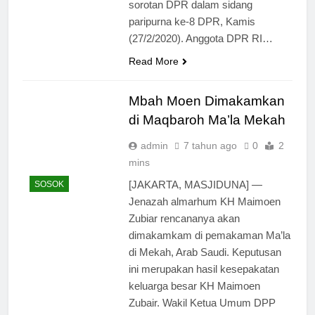
sorotan DPR dalam sidang
paripurna ke-8 DPR, Kamis
(27/2/2020). Anggota DPR RI…
Read More
Mbah Moen Dimakamkan
di Maqbaroh Ma’la Mekah
admin
7 tahun ago
0
2
mins
[JAKARTA, MASJIDUNA] —
SOSOK
Jenazah almarhum KH Maimoen
Zubiar rencananya akan
dimakamkam di pemakaman Ma’la
di Mekah, Arab Saudi. Keputusan
ini merupakan hasil kesepakatan
keluarga besar KH Maimoen
Zubair. Wakil Ketua Umum DPP