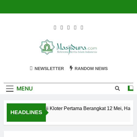
Skip
to
content
Masjiduna
Referensi Berita Islam Indonesia
NEWSLETTER
RANDOM NEWS
MENU
Calon Jemaah Haji Kloter Pertama Berangkat 12 Mei, Hati-ha
HEADLINES
2 Tahun Ago