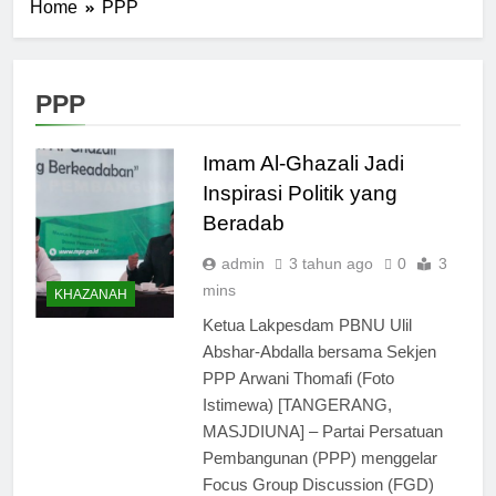
Home
PPP
PPP
Imam Al-Ghazali Jadi
Inspirasi Politik yang
Beradab
admin
3 tahun ago
0
3
mins
KHAZANAH
Ketua Lakpesdam PBNU Ulil
Abshar-Abdalla bersama Sekjen
PPP Arwani Thomafi (Foto
Istimewa) [TANGERANG,
MASJDIUNA] – Partai Persatuan
Pembangunan (PPP) menggelar
Focus Group Discussion (FGD)