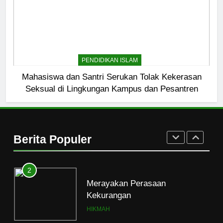
Etika Buruk Kaum “Bangsawan”
HIKMAH
1
Naluri Takabur; Perasaan
PENDIDIKAN ISLAM
Terancam dan Tipuan Diri
Mahasiswa dan Santri Serukan Tolak Kekerasan
HIKMAH
Seksual di Lingkungan Kampus dan Pesantren
2
Merayakan Perasaan
Berita Populer
Kekurangan
HIKMAH
3
Ketaatan Beruk dan Kenakalan
Manusia
HIKMAH