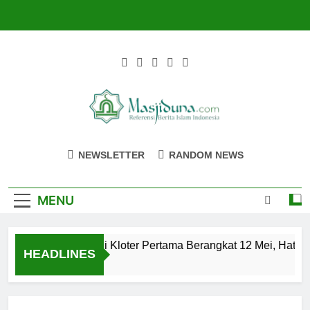
Skip
to
content
Masjiduna
Referensi Berita Islam Indonesia
NEWSLETTER
RANDOM NEWS
MENU
Calon Jemaah Haji Kloter Pertama Berangkat 12 Mei, Hati-ha
HEADLINES
2 Tahun Ago