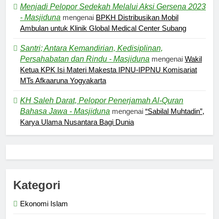
Menjadi Pelopor Sedekah Melalui Aksi Gersena 2023
- Masjiduna
mengenai
BPKH Distribusikan Mobil
Ambulan untuk Klinik Global Medical Center Subang
Santri; Antara Kemandirian, Kedisiplinan,
Persahabatan dan Rindu - Masjiduna
mengenai
Wakil
Ketua KPK Isi Materi Makesta IPNU-IPPNU Komisariat
5
MTs Afkaaruna Yogyakarta
Kesadaran akan Kehambaan:
KH Saleh Darat, Pelopor Penerjamah Al-Quran
Akar Ketundukan
Bahasa Jawa - Masjiduna
mengenai
“Sabilal Muhtadin”,
HEADLINE
Karya Ulama Nusantara Bagi Dunia
6
Kebutuhan versus Keinginan
HIKMAH
Kategori
Ekonomi Islam
7
Santri MANPK Surakarta Turun