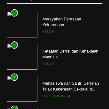
3
Ketaatan Beruk dan Kenakalan
Manusia
HIKMAH
4
Mahasiswa dan Santri Serukan
Tolak Kekerasan Seksual di
Lingkungan Kampus dan
PENDIDIKAN ISLAM
Pesantren
5
Kesadaran akan Kehambaan:
Akar Ketundukan
HEADLINE