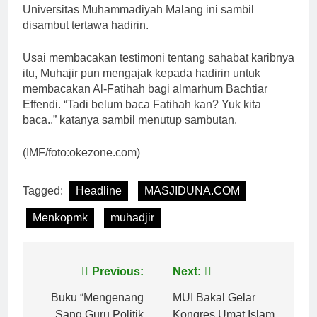
Universitas Muhammadiyah Malang ini sambil
disambut tertawa hadirin.
Usai membacakan testimoni tentang sahabat karibnya
itu, Muhajir pun mengajak kepada hadirin untuk
membacakan Al-Fatihah bagi almarhum Bachtiar
Effendi. “Tadi belum baca Fatihah kan? Yuk kita
baca..” katanya sambil menutup sambutan.
(IMF/foto:okezone.com)
Tagged:
Headline
MASJIDUNA.COM
Menkopmk
muhadjir
Navigasi
Previous:
Next:
pos
Buku “Mengenang
MUI Bakal Gelar
Sang Guru Politik
Kongres Umat Islam