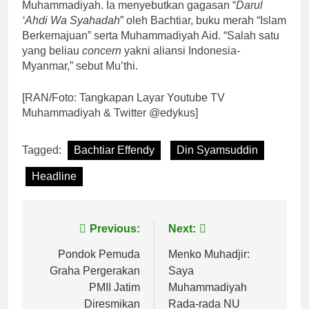
Muhammadiyah. Ia menyebutkan gagasan “
Darul
‘Ahdi Wa Syahadah
” oleh Bachtiar, buku merah “Islam
Berkemajuan” serta Muhammadiyah Aid. “Salah satu
yang beliau
concern
yakni aliansi Indonesia-
Myanmar,” sebut Mu’thi.
[RAN/Foto: Tangkapan Layar Youtube TV
Muhammadiyah & Twitter @edykus]
Tagged:
Bachtiar Effendy
Din Syamsuddin
Headline
Navigasi
Previous:
Next:
pos
Pondok Pemuda
Menko Muhadjir:
Graha Pergerakan
Saya
PMII Jatim
Muhammadiyah
Diresmikan
Rada-rada NU