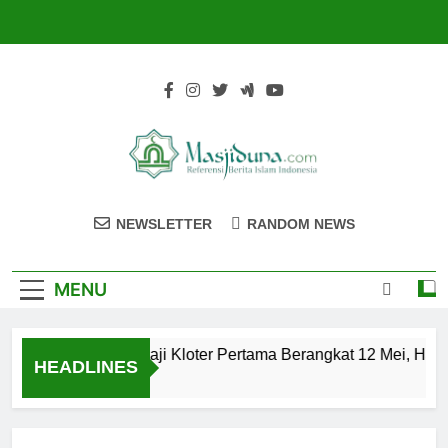
Skip
to
content
Masjiduna
Referensi Berita Islam Indonesia
NEWSLETTER
RANDOM NEWS
MENU
Calon Jemaah Haji Kloter Pertama Berangkat 12 Mei, Hati-h
HEADLINES
2 Tahun Ago