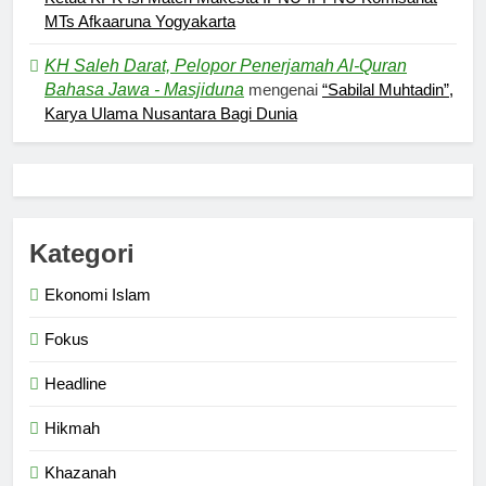
MTs Afkaaruna Yogyakarta
KH Saleh Darat, Pelopor Penerjamah Al-Quran
Bahasa Jawa - Masjiduna
mengenai
“Sabilal Muhtadin”,
5
Karya Ulama Nusantara Bagi Dunia
Kesadaran akan Kehambaan:
Akar Ketundukan
HEADLINE
6
Kategori
Kebutuhan versus Keinginan
Ekonomi Islam
HIKMAH
Fokus
Headline
7
Santri MANPK Surakarta Turun
Hikmah
ke Masyarakat Lewat Camping
Dakwah Ramadan
Khazanah
PENDIDIKAN ISLAM