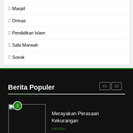
Masjid
8
Ormas
Etika Buruk Kaum “Bangsawan”
HIKMAH
Pendidikan Islam
Safa Marwah
1
Sosok
Naluri Takabur; Perasaan
Terancam dan Tipuan Diri
HIKMAH
Berita Populer
2
Merayakan Perasaan
Kekurangan
HIKMAH
3