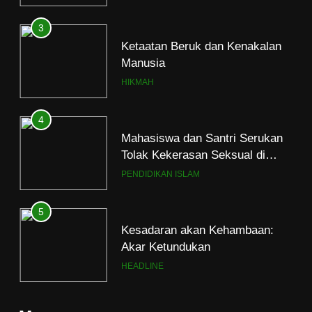
Ketaatan Beruk dan Kenakalan
Manusia
HIKMAH
4
Mahasiswa dan Santri Serukan
Tolak Kekerasan Seksual di
Lingkungan Kampus dan
PENDIDIKAN ISLAM
Pesantren
5
Kesadaran akan Kehambaan:
Akar Ketundukan
HEADLINE
6
Kebutuhan versus Keinginan