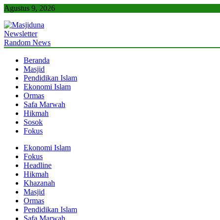
Skip
Agustus 9, 2026
to
content
Newsletter
Masjiduna
Referensi Berita Islam Indonesia
Random News
Beranda
Masjid
Pendidikan Islam
Ekonomi Islam
Ormas
Safa Marwah
Hikmah
Sosok
Fokus
Ekonomi Islam
Fokus
Headline
Hikmah
Khazanah
Masjid
Ormas
Pendidikan Islam
Safa Marwah