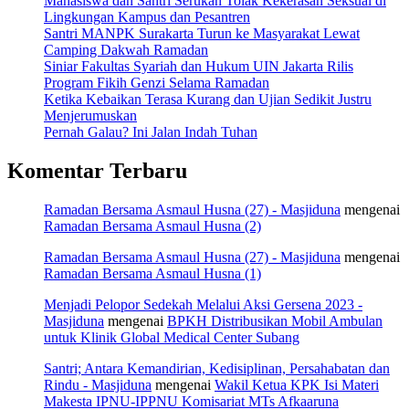
Mahasiswa dan Santri Serukan Tolak Kekerasan Seksual di
Lingkungan Kampus dan Pesantren
Santri MANPK Surakarta Turun ke Masyarakat Lewat
Camping Dakwah Ramadan
Siniar Fakultas Syariah dan Hukum UIN Jakarta Rilis
Program Fikih Genzi Selama Ramadan
Ketika Kebaikan Terasa Kurang dan Ujian Sedikit Justru
Menjerumuskan
Pernah Galau? Ini Jalan Indah Tuhan
Komentar Terbaru
Ramadan Bersama Asmaul Husna (27) - Masjiduna
mengenai
Ramadan Bersama Asmaul Husna (2)
Ramadan Bersama Asmaul Husna (27) - Masjiduna
mengenai
Ramadan Bersama Asmaul Husna (1)
Menjadi Pelopor Sedekah Melalui Aksi Gersena 2023 -
Masjiduna
mengenai
BPKH Distribusikan Mobil Ambulan
untuk Klinik Global Medical Center Subang
Santri; Antara Kemandirian, Kedisiplinan, Persahabatan dan
Rindu - Masjiduna
mengenai
Wakil Ketua KPK Isi Materi
Makesta IPNU-IPPNU Komisariat MTs Afkaaruna