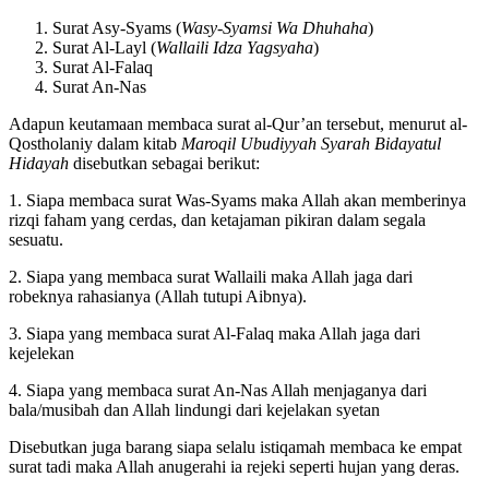
Surat Asy-Syams (
Wasy-Syamsi Wa Dhuhaha
)
Surat Al-Layl (
Wallaili Idza Yagsyaha
)
Surat Al-Falaq
Surat An-Nas
Adapun keutamaan membaca surat al-Qur’an tersebut, menurut al-
Qostholaniy dalam kitab
Maroqil Ubudiyyah Syarah Bidayatul
Hidayah
disebutkan sebagai berikut:
1. Siapa membaca surat Was-Syams maka Allah akan memberinya
rizqi faham yang cerdas, dan ketajaman pikiran dalam segala
sesuatu.
2. Siapa yang membaca surat Wallaili maka Allah jaga dari
robeknya rahasianya (Allah tutupi Aibnya).
3. Siapa yang membaca surat Al-Falaq maka Allah jaga dari
kejelekan
4. Siapa yang membaca surat An-Nas Allah menjaganya dari
bala/musibah dan Allah lindungi dari kejelakan syetan
Disebutkan juga barang siapa selalu istiqamah membaca ke empat
surat tadi maka Allah anugerahi ia rejeki seperti hujan yang deras.