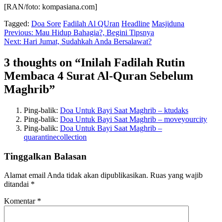
[RAN/foto: kompasiana.com]
Tagged:
Doa Sore
Fadilah Al QUran
Headline
Masjiduna
Navigasi
Previous:
Mau Hidup Bahagia?, Begini Tipsnya
Next:
Hari Jumat, Sudahkah Anda Bersalawat?
pos
3 thoughts on “
Inilah Fadilah Rutin
Membaca 4 Surat Al-Quran Sebelum
Maghrib
”
Ping-balik:
Doa Untuk Bayi Saat Maghrib – ktudaks
Ping-balik:
Doa Untuk Bayi Saat Maghrib – moveyourcity
Ping-balik:
Doa Untuk Bayi Saat Maghrib –
quarantinecollection
Tinggalkan Balasan
Alamat email Anda tidak akan dipublikasikan.
Ruas yang wajib
ditandai
*
Komentar
*