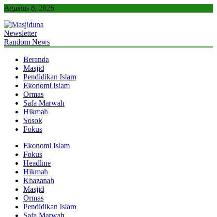
Skip
Agustus 8, 2026
to
content
Newsletter
Masjiduna
Referensi Berita Islam Indonesia
Random News
Beranda
Masjid
Pendidikan Islam
Ekonomi Islam
Ormas
Safa Marwah
Hikmah
Sosok
Fokus
Ekonomi Islam
Fokus
Headline
Hikmah
Khazanah
Masjid
Ormas
Pendidikan Islam
Safa Marwah