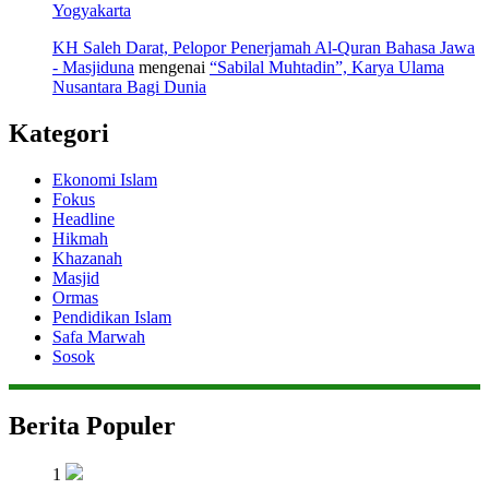
Yogyakarta
KH Saleh Darat, Pelopor Penerjamah Al-Quran Bahasa Jawa
- Masjiduna
mengenai
“Sabilal Muhtadin”, Karya Ulama
Nusantara Bagi Dunia
Kategori
Ekonomi Islam
Fokus
Headline
Hikmah
Khazanah
Masjid
Ormas
Pendidikan Islam
Safa Marwah
Sosok
Berita Populer
1