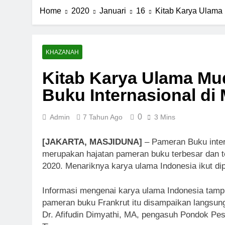
Home
2020
Januari
16
Kitab Karya Ulama 
KHAZANAH
Kitab Karya Ulama Mu
Buku Internasional di 
0
Admin
7 Tahun Ago
3 Mins
[JAKARTA, MASJIDUNA]
– Pameran Buku inter
merupakan hajatan pameran buku terbesar dan ter
2020. Menariknya karya ulama Indonesia ikut di
Informasi mengenai karya ulama Indonesia tamp
pameran buku Frankrut itu disampaikan langsung
Dr. Afifudin Dimyathi, MA, pengasuh Pondok Pe