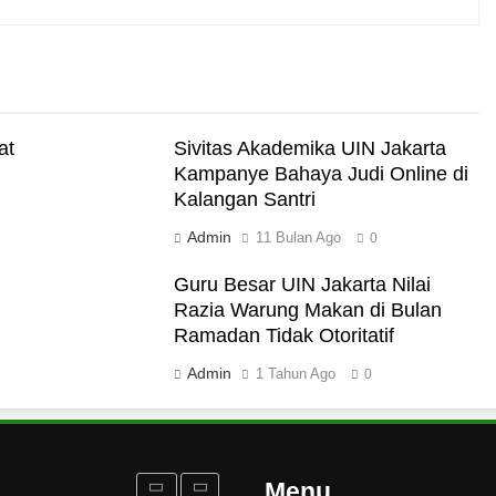
me Abadi
at
Sivitas Akademika UIN Jakarta
Kampanye Bahaya Judi Online di
Kalangan Santri
i Darat
Admin
11 Bulan Ago
0
Guru Besar UIN Jakarta Nilai
Razia Warung Makan di Bulan
Ramadan Tidak Otoritatif
akut Mati
Admin
1 Tahun Ago
0
rukan Tolak Kekerasan
ampus dan Pesantren
Menu