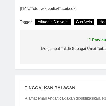
[RAN/Foto: wikipedia/Facebook]
Tagged:
Afifuddin Dimyathi
Gus Awis
Hea
Navigasi
Previou
pos
Menjemput Takdir Sebagai Umat Terba
TINGGALKAN BALASAN
Alamat email Anda tidak akan dipublikasikan.
Ru