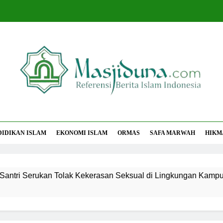
jiduna
Berita Islam Indonesia
DIDIKAN ISLAM
EKONOMI ISLAM
ORMAS
SAFA MARWAH
HIKM
Serukan Tolak Kekerasan Seksual di Lingkungan Kampus dan 