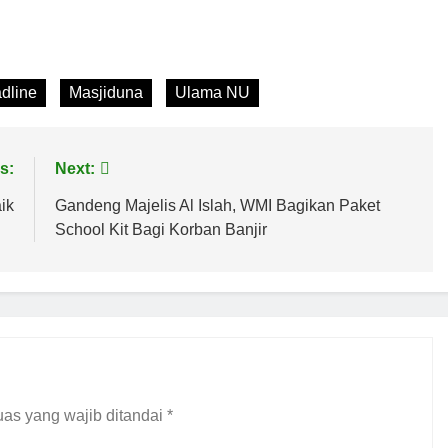
dline
Masjiduna
Ulama NU
s:
Next:
ik
Gandeng Majelis Al Islah, WMI Bagikan Paket
School Kit Bagi Korban Banjir
as yang wajib ditandai
*