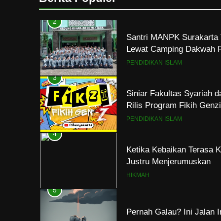
PENDIDIKAN ISLAM
2
Santri MANPK Surakarta 
Lewat Camping Dakwah 
PENDIDIKAN ISLAM
3
Siniar Fakultas Syariah 
Rilis Program Fikih Gen
PENDIDIKAN ISLAM
4
Ketika Kebaikan Terasa K
Justru Menjerumuskan
HIKMAH
5
Pernah Galau? Ini Jalan 