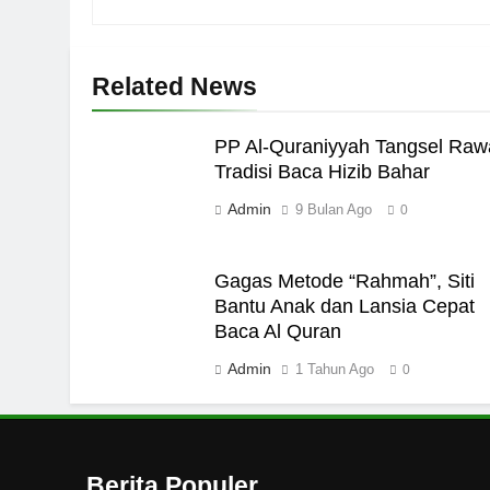
6
Related News
Ngopi Bareng; Romantis
HIKMAH
PP Al-Quraniyyah Tangsel Raw
7
Tradisi Baca Hizib Bahar
Admin
Kopi Beneran Versus Kop
9 Bulan Ago
0
HIKMAH
Gagas Metode “Rahmah”, Siti
8
Bantu Anak dan Lansia Cepat
Baca Al Quran
Mau Masuk Surga, Tapi T
HIKMAH
Admin
1 Tahun Ago
0
1
Mahasiswa dan Santri Se
Seksual di Lingkungan K
Berita Populer