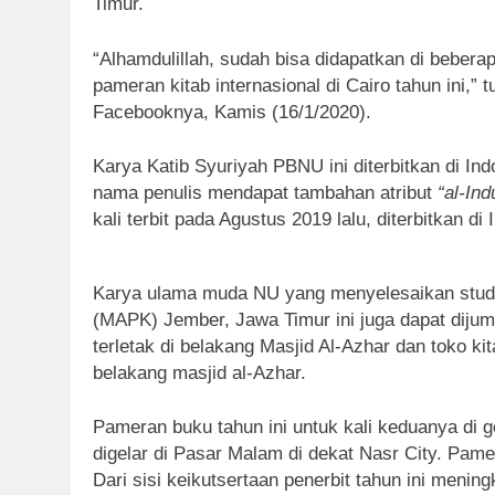
Timur.
“Alhamdulillah, sudah bisa didapatkan di bebera
pameran kitab internasional di Cairo tahun ini,” 
Facebooknya, Kamis (16/1/2020).
Karya Katib Syuriyah PBNU ini diterbitkan di Ind
nama penulis mendapat tambahan atribut
“al-In
kali terbit pada Agustus 2019 lalu, diterbitkan di 
Karya ulama muda NU yang menyelesaikan studi
(MAPK) Jember, Jawa Timur ini juga dapat dijump
terletak di belakang Masjid Al-Azhar dan toko ki
belakang masjid al-Azhar.
Pameran buku tahun ini untuk kali keduanya di 
digelar di Pasar Malam di dekat Nasr City. Pamer
Dari sisi keikutsertaan penerbit tahun ini meningk