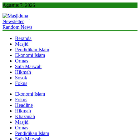
Skip
Agustus 7, 2026
to
content
Newsletter
Masjiduna
Referensi Berita Islam Indonesia
Random News
Beranda
Masjid
Pendidikan Islam
Ekonomi Islam
Ormas
Safa Marwah
Hikmah
Sosok
Fokus
Ekonomi Islam
Fokus
Headline
Hikmah
Khazanah
Masjid
Ormas
Pendidikan Islam
Safa Marwah