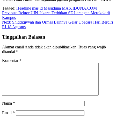
Tagged:
Headline
masjid
Masjiduna
MASJIDUNA.COM
Navigasi
Previous:
Rektor UIN Jakarta Terbitkan SE Larangan Merokok di
Kampus
pos
Next:
Shiddiqiyyah dan Ormas Lainnya Gelar Upacara Hari Berdiri
RI 18 Agustus
Tinggalkan Balasan
Alamat email Anda tidak akan dipublikasikan.
Ruas yang wajib
ditandai
*
Komentar
*
Nama
*
Email
*