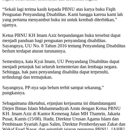
“Sekali lagi terima kasih kepada PBNU atas karya buku Fiqih
Penguatan Penyandang Disabilitas. Kami bangga karena kami lah
yang pertama menyambut buku ini untuk kembali diterbitkan,”
ujarnya.
Ketua PBNU KH Imam Aziz berpandangan buku tersebut dapat
menjadi panduan bagi penguatan penyandang disabilitas.
Sayangnya, UU No. 8 Tahun 2016 tentang Penyandang Disabilitas
berlum terdapat aturan turunannya.
Semestinya, kata Kyai Imam, UU Penyandang Disabilitas dapat
menjadi petunjuk bai seluruh kementerian dan lembaga negara.
Sehingga, hak para penyandang disabilita dapat terpenuhi,
terlindungi dan termajukan.
Sayangnya, PP-nya saja belum terbit sampai sekarang,”
pungkasnya.
Sebagaimana diketahui, erjanjian kerjasama ini ditandatangani
Dirjen Bimas Islam Muhammadiyah Amin dengan Ketua PBNU
KH. Imam Aziz di Kantor Kemenag Jalan MH Thamrin, Jakarta
Pusat, Kamis (15/08). Hadir, Direktur Urusan Agama Islam dan
Pembinaan Syariah Agus Salim, Direktur Pemberdayaan Zakat dan
Wakaf Fuad Nasar, dan sejumlah jajaran pengurus PBNU. [AHR]