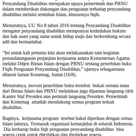
Penyandang Disabilitas merupakan upaya pemerintah dan PBNU
dalam memberikan dukungan dan penguatan terhadap penyandang
disabilitas melalui sentuhan Islam, khususnya fiqih.
Menurutnya, UU No 8 tahun 2016 tentang Penyandang Disabilitas
mengatur penyandang disabilitas mempunyai kedudukan hukum
dan hak asasi yang sama untuk hidup maju dan berkembang secara
adil dan bermartabat.
“Ini untuk kali pertama kita akan melaksanakan satu kegiatan
penandatanganan perjanjian kerjasama antara Kementerian Agama
melalui Ditjen Bimas Islam dengan PBNU tentang penerbitan buku
Fiqih Penguatan Penyandang Disabilitas,” ujarnya sebagaimana
dilansir laman Kemenag, Jumat (16/8).
Menurutnya, inovasi penerbitan buku tersebut bukan semata mata
dari Bimas Islam dan PBNU melainkan juga dipantau langsung oleh
Kantor Staf Presiden atas perintah langsung Presiden. Pemerintah
dan Kemenag amatlah mendukung semua program terkait
disabilitas.
Baginya, kerjasama program tesebut bakal diperluas dengan ormas
Islam lainnya. Termasuk organisasi kemasjidan di seluruh Indonesia.
Dia berharap buku fiqh penguatan penyandang disabilitas bisa
segera cetak untuk diterbitkan dan diedarkan segera.