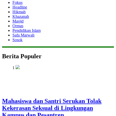
Fokus
Headline
Hikmah
Khazanah
Masjid
Ormas
Pendidikan Islam
Safa Marwah
Sosok
Berita Populer
1
Mahasiswa dan Santri Serukan Tolak
Kekerasan Seksual di Lingkungan
Kampus dan Pesantren