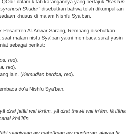
 QOdir dalam kitab karangannya yang bertajuk
“Kanzun
Tasyrohush Shudur”
disebutkan bahwa telah dikumpulkan
eadaan khusus di malam Nishfu Sya’ban.
ok Pesantren Al-Anwar Sarang, Rembang disebutkan
oa saat malam nisfu Sya’ban yakni membaca surat yasin
niat sebagai berikut:
oa, red
).
a, red
).
ng lain. (
Kemudian berdoa, red
).
membaca do’a Nishfu Sya’ban.
dzal jalâli wal ikrâm, yâ dzat thawli wal in‘âm, lâ ilâha
manal khâ’ifîn.
itâbi syaqiyyan aw mahrûman aw muqtarran ‘alayya fir