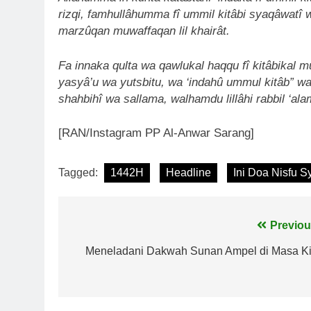
rizqi, famhullâhumma fî ummil kitâbi syaqâwatî w
marzûqan muwaffaqan lil khairât.
Fa innaka qulta wa qawlukal haqqu fî kitâbikal m
yasyâ’u wa yutsbitu, wa ‘indahû ummul kitâb” wa
shahbihî wa sallama, walhamdu lillâhi rabbil ‘ala
[RAN/Instagram PP Al-Anwar Sarang]
Tagged:
1442H
Headline
Ini Doa Nisfu S
Navigasi
Previou
pos
Meneladani Dakwah Sunan Ampel di Masa Ki