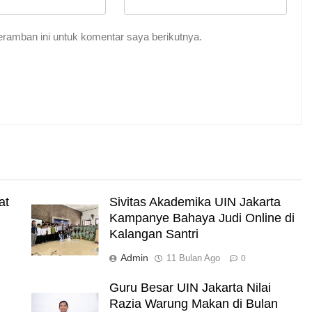
Indah Tuhan
ramban ini untuk komentar saya berikutnya.
me Abadi
i Darat
at
Sivitas Akademika UIN Jakarta
Kampanye Bahaya Judi Online di
Kalangan Santri
akut Mati
Admin
11 Bulan Ago
0
Guru Besar UIN Jakarta Nilai
Razia Warung Makan di Bulan