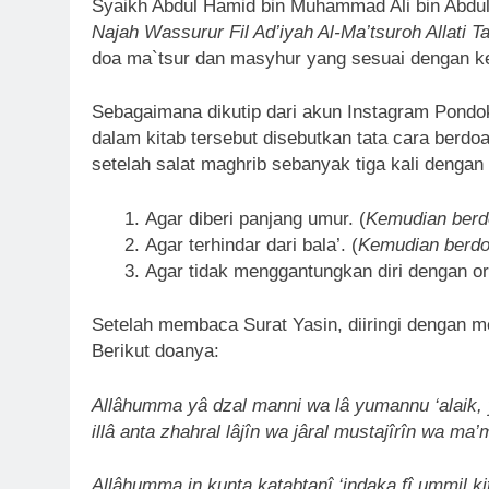
Syaikh Abdul Hamid bin Muhammad Ali bin Abdul
Najah Wassurur Fil Ad’iyah Al-Ma’tsuroh Allati 
doa ma`tsur dan masyhur yang sesuai dengan k
Sebagaimana dikutip dari akun Instagram Pond
dalam kitab tersebut disebutkan tata cara berd
setelah salat maghrib sebanyak tiga kali dengan 
Agar diberi panjang umur. (
Kemudian berd
Agar terhindar dari bala’. (
Kemudian berdo
Agar tidak menggantungkan diri dengan ora
Setelah membaca Surat Yasin, diiringi dengan 
Berikut doanya:
Allâhumma yâ dzal manni wa lâ yumannu ‘alaik, yâ 
illâ anta zhahral lâjîn wa jâral mustajîrîn wa ma’
Allâhumma in kunta katabtanî ‘indaka fî ummil k