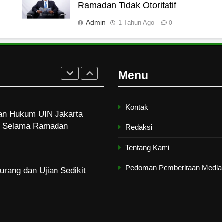
rukan Tolak Kekerasan
Ramadan Tidak Otoritatif
ampus dan Pesantren
Admin
1 Tahun Ago
0
Turun ke Masyarakat
Ramadan
Menu
Kontak
dan Hukum UIN Jakarta
zi Selama Ramadan
Redaksi
Tentang Kami
Pedoman Pemberitaan Media 
urang dan Ujian Sedikit