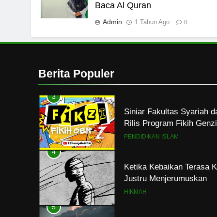
Mahasiswa dan Santri Se
Baca Al Quran
Seksual di Lingkungan K
Admin
1 Tahun Ago
0
PENDIDIKAN ISLAM
2
Santri MANPK Surakarta 
Lewat Camping Dakwah 
Berita Populer
PENDIDIKAN ISLAM
3
Siniar Fakultas Syariah 
Rilis Program Fikih Gen
PENDIDIKAN ISLAM
4
Ketika Kebaikan Terasa K
Justru Menjerumuskan
HIKMAH
5