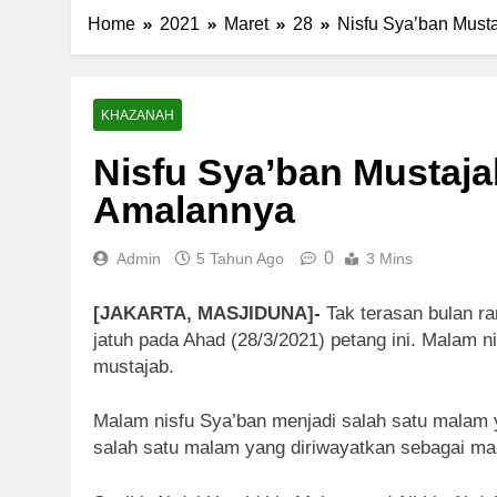
Home
2021
Maret
28
Nisfu Sya’ban Musta
KHAZANAH
Nisfu Sya’ban Mustaja
Amalannya
0
Admin
5 Tahun Ago
3 Mins
[JAKARTA, MASJIDUNA]-
Tak terasan bulan r
jatuh pada Ahad (28/3/2021) petang ini. Malam 
mustajab.
Malam nisfu Sya’ban menjadi salah satu malam y
salah satu malam yang diriwayatkan sebagai ma