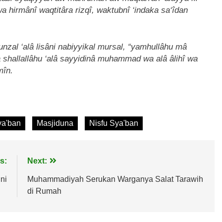
a hirmânî waqtitâra rizqî, waktubnî ‘indaka sa‘îdan
unzal ‘alâ lisâni nabiyyikal mursal, “yamhullâhu mâ
 shallallâhu ‘alâ sayyidinâ muhammad wa alâ âlihî wa
mîn.
ya'ban
Masjiduna
Nisfu Sya'ban
s:
Next:
ni
Muhammadiyah Serukan Warganya Salat Tarawih
di Rumah