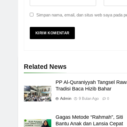
Pernah Galau? Ini Jalan 
HIKMAH
Simpan nama, email, dan situs web saya pada pe
6
Ngopi Bareng; Romantis
HIKMAH
7
Related News
Kopi Beneran Versus Kop
HIKMAH
PP Al-Quraniyyah Tangsel Raw
8
Tradisi Baca Hizib Bahar
Admin
Mau Masuk Surga, Tapi T
9 Bulan Ago
0
HIKMAH
Gagas Metode “Rahmah”, Siti
1
Bantu Anak dan Lansia Cepat