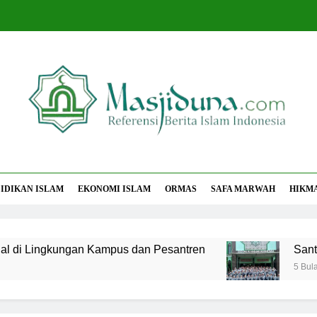
jiduna
Berita Islam Indonesia
IDIKAN ISLAM
EKONOMI ISLAM
ORMAS
SAFA MARWAH
HIKM
gkungan Kampus dan Pesantren
Santri MANPK 
5 Bulan Ago