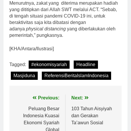
Menurutnya, zakat yang diterima merupakan hadiah
yang dititipkan dari Allah SWT melalui ACT. “Sebab,
di tengah situasi pandemi COVID-19 ini, untuk
beraktivitas saja kita dibatasi dengan
adanya
physical distancing
yang diberlakukan oleh
pemerintah,” pungkasnya.
[KHA/Antara/Ilustrasi]
Tagged:
#ekonomisyariah
Headline
Masjiduna
ReferensiBeritaIslamIndonesia
Navigasi
Previous:
Next:
pos
Peluang Besar
103 Tahun Aisyiyah
Indonesia Kuasai
dan Gerakan
Ekonomi Syariah
Ta’awun Sosial
Global