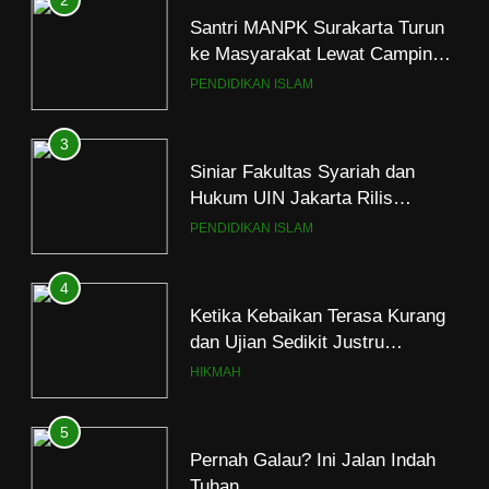
Santri MANPK Surakarta Turun
ke Masyarakat Lewat Camping
Dakwah Ramadan
PENDIDIKAN ISLAM
3
Siniar Fakultas Syariah dan
Hukum UIN Jakarta Rilis
Program Fikih Genzi Selama
PENDIDIKAN ISLAM
Ramadan
4
Ketika Kebaikan Terasa Kurang
dan Ujian Sedikit Justru
Menjerumuskan
HIKMAH
5
Pernah Galau? Ini Jalan Indah
Tuhan