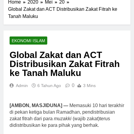
Home
2020
Mei
20
Global Zakat dan ACT Distribusikan Zakat Fitrah ke
Tanah Maluku
EKONOMI ISLAM
Global Zakat dan ACT
Distribusikan Zakat Fitrah
ke Tanah Maluku
0
Admin
6 Tahun Ago
3 Mins
[AMBON, MASJIDUNA] —
Memasuki 10 hari terakhir
di pekan ketiga bulan Ramadhan, pendistribusian
zakat fitrah dari para
muzakki
(wajib zakat)terus
didistribusikan ke para pihak yang berhak.