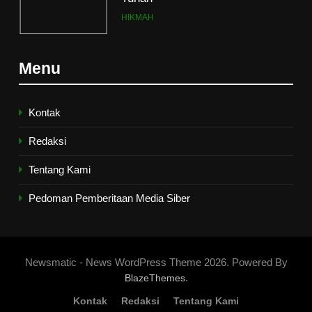
HIKMAH
6
Menu
Ngopi Bareng; Romantisme
Abadi
HIKMAH
Kontak
Redaksi
7
Tentang Kami
Kopi Beneran Versus Kopi Darat
HIKMAH
Pedoman Pemberitaan Media Siber
8
Mau Masuk Surga, Tapi Takut
Newsmatic - News WordPress Theme 2026. Powered By
Mati
.
BlazeThemes
HIKMAH
Kontak
Redaksi
Tentang Kami