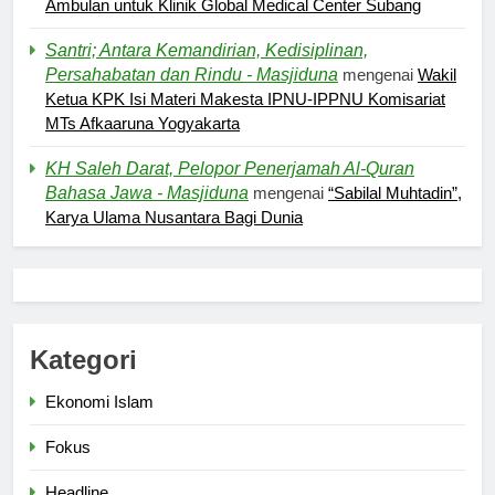
Ambulan untuk Klinik Global Medical Center Subang
Santri; Antara Kemandirian, Kedisiplinan,
Persahabatan dan Rindu - Masjiduna
mengenai
Wakil
Ketua KPK Isi Materi Makesta IPNU-IPPNU Komisariat
MTs Afkaaruna Yogyakarta
KH Saleh Darat, Pelopor Penerjamah Al-Quran
Bahasa Jawa - Masjiduna
mengenai
“Sabilal Muhtadin”,
Karya Ulama Nusantara Bagi Dunia
5
Pernah Galau? Ini Jalan Indah
Tuhan
HIKMAH
Kategori
Ekonomi Islam
6
Ngopi Bareng; Romantisme
Fokus
Abadi
Headline
HIKMAH