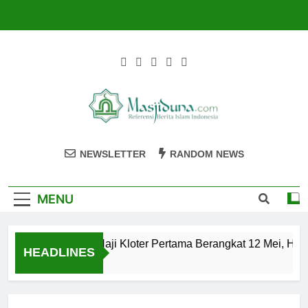
Skip
to
content
Masjiduna
Referensi Berita Islam Indonesia
NEWSLETTER
RANDOM NEWS
MENU
Calon Jemaah Haji Kloter Pertama Berangkat 12 Mei, Hati-
HEADLINES
2 Tahun Ago