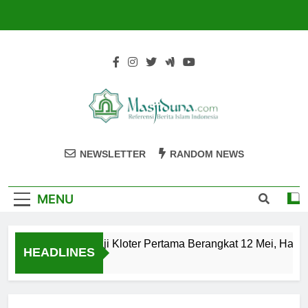
Skip
to
content
Masjiduna
Referensi Berita Islam Indonesia
NEWSLETTER
RANDOM NEWS
MENU
Calon Jemaah Haji Kloter Pertama Berangkat 12 Mei, Hati-h
HEADLINES
2 Tahun Ago