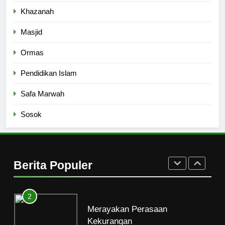
8
Khazanah
Etika Buruk Kaum “Bangsawan”
Masjid
HIKMAH
Ormas
Pendidikan Islam
1
Naluri Takabur; Perasaan
Safa Marwah
Terancam dan Tipuan Diri
Sosok
HIKMAH
2
Merayakan Perasaan
Berita Populer
Kekurangan
HIKMAH
3
Ketaatan Beruk dan Kenakalan