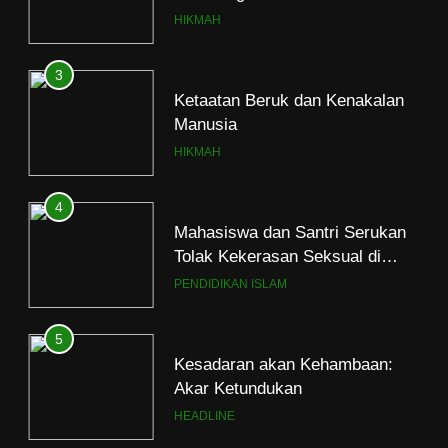
Manusia
HIKMAH
4
Mahasiswa dan Santri Serukan
Tolak Kekerasan Seksual di
Lingkungan Kampus dan
PENDIDIKAN ISLAM
Pesantren
5
Kesadaran akan Kehambaan:
Akar Ketundukan
HEADLINE
6
Kebutuhan versus Keinginan
HIKMAH