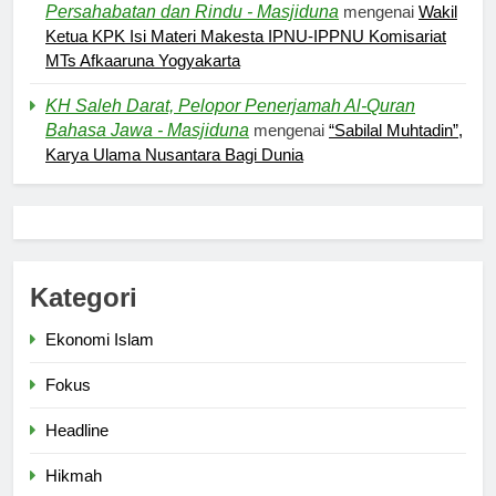
Persahabatan dan Rindu - Masjiduna
mengenai
Wakil
Ketua KPK Isi Materi Makesta IPNU-IPPNU Komisariat
MTs Afkaaruna Yogyakarta
5
Kesadaran akan Kehambaan:
KH Saleh Darat, Pelopor Penerjamah Al-Quran
Bahasa Jawa - Masjiduna
mengenai
“Sabilal Muhtadin”,
Akar Ketundukan
Karya Ulama Nusantara Bagi Dunia
HEADLINE
6
Kebutuhan versus Keinginan
Kategori
HIKMAH
Ekonomi Islam
7
Fokus
Santri MANPK Surakarta Turun
ke Masyarakat Lewat Camping
Headline
Dakwah Ramadan
PENDIDIKAN ISLAM
Hikmah