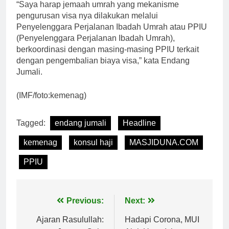
“Saya harap jemaah umrah yang mekanisme
pengurusan visa nya dilakukan melalui
Penyelenggara Perjalanan Ibadah Umrah atau PPIU
(Penyelenggara Perjalanan Ibadah Umrah),
berkoordinasi dengan masing-masing PPIU terkait
dengan pengembalian biaya visa,” kata Endang
Jumali.
(IMF/foto:kemenag)
Tagged:
endang jumali
Headline
kemenag
konsul haji
MASJIDUNA.COM
PPIU
Navigasi
Previous:
Next:
pos
Ajaran Rasulullah:
Hadapi Corona, MUI