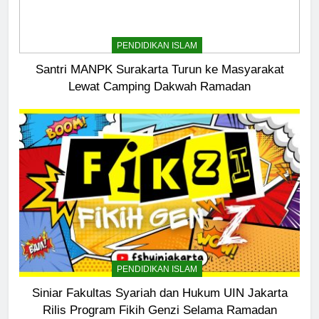
PENDIDIKAN ISLAM
Santri MANPK Surakarta Turun ke Masyarakat
Lewat Camping Dakwah Ramadan
5
Pernah Galau? Ini Jalan Indah
Tuhan
HIKMAH
6
Ngopi Bareng; Romantisme
Abadi
HIKMAH
PENDIDIKAN ISLAM
7
Siniar Fakultas Syariah dan Hukum UIN Jakarta
Kopi Beneran Versus Kopi Darat
Rilis Program Fikih Genzi Selama Ramadan