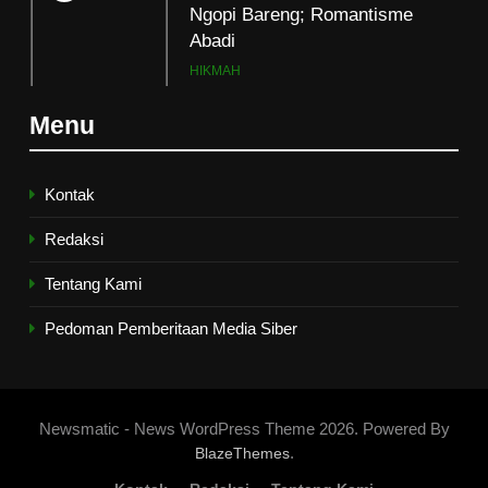
Abadi
HIKMAH
7
Menu
Kopi Beneran Versus Kopi Darat
HIKMAH
Kontak
Redaksi
8
Mau Masuk Surga, Tapi Takut
Tentang Kami
Mati
Pedoman Pemberitaan Media Siber
HIKMAH
1
Mahasiswa dan Santri Serukan
Newsmatic - News WordPress Theme 2026. Powered By
Tolak Kekerasan Seksual di
.
BlazeThemes
Lingkungan Kampus dan
PENDIDIKAN ISLAM