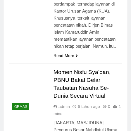
berdampak terhadap layanan di
Kantor Urusan Agama (KUA).
Khususnya terkait layanan
pencatatan nikah. Dirjen Bimas
Islam Kamaruddin Amin
memastikan layanan pencatatan
nikah tetap berjalan. Namun, itu…
Read More
Momen Nisfu Sya’ban,
PBNU Bakal Gelar
Taubatan Nasuha Se-
Dunia Secara Virtual
admin
6 tahun ago
0
1
ORMAS
mins
[JAKARTA, MASJIDUNA] –
Pengurus Besar Nahdlatul Ulama