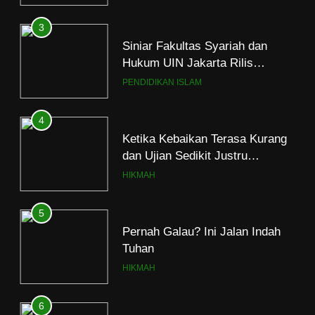
3
Siniar Fakultas Syariah dan
Hukum UIN Jakarta Rilis
Program Fikih Genzi Selama
PENDIDIKAN ISLAM
Ramadan
4
Ketika Kebaikan Terasa Kurang
dan Ujian Sedikit Justru
Menjerumuskan
HIKMAH
5
Pernah Galau? Ini Jalan Indah
Tuhan
HIKMAH
6
Ngopi Bareng; Romantisme