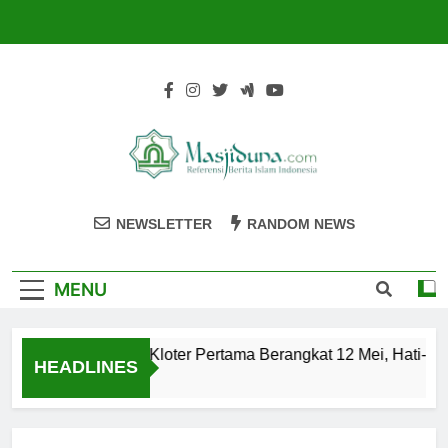
Skip
to
content
Masjiduna
Referensi Berita Islam Indonesia
NEWSLETTER
RANDOM NEWS
MENU
Calon Jemaah Haji Kloter Pertama Berangkat 12 Mei, Hati-hati
HEADLINES
 Tahun Ago