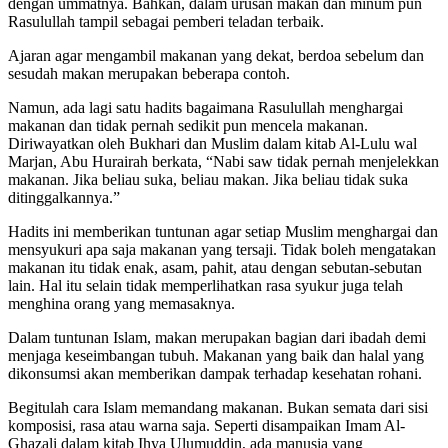
dengan ummatnya. Bahkan, dalam urusan makan dan minum pun
Rasulullah tampil sebagai pemberi teladan terbaik.
Ajaran agar mengambil makanan yang dekat, berdoa sebelum dan
sesudah makan merupakan beberapa contoh.
Namun, ada lagi satu hadits bagaimana Rasulullah menghargai
makanan dan tidak pernah sedikit pun mencela makanan.
Diriwayatkan oleh Bukhari dan Muslim dalam kitab Al-Lulu wal
Marjan, Abu Hurairah berkata, “Nabi saw tidak pernah menjelekkan
makanan. Jika beliau suka, beliau makan. Jika beliau tidak suka
ditinggalkannya.”
Hadits ini memberikan tuntunan agar setiap Muslim menghargai dan
mensyukuri apa saja makanan yang tersaji. Tidak boleh mengatakan
makanan itu tidak enak, asam, pahit, atau dengan sebutan-sebutan
lain. Hal itu selain tidak memperlihatkan rasa syukur juga telah
menghina orang yang memasaknya.
Dalam tuntunan Islam, makan merupakan bagian dari ibadah demi
menjaga keseimbangan tubuh. Makanan yang baik dan halal yang
dikonsumsi akan memberikan dampak terhadap kesehatan rohani.
Begitulah cara Islam memandang makanan. Bukan semata dari sisi
komposisi, rasa atau warna saja. Seperti disampaikan Imam Al-
Ghazali dalam kitab Ihya Ulumuddin, ada manusia yang