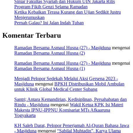
Siniar Fakultas Syariah dan Hukum UIN Jakarta Rilis
Program Fikih Genzi Selama Ramadan
Ketika Kebaikan Terasa Kurang dan Ujian Sedikit Justru
Menjerumuskan
Pernah Galau? Ini Jalan Indah Tuhan
Komentar Terbaru
Ramadan Bersama Asmaul Husna (27) - Masjiduna
mengenai
Ramadan Bersama Asmaul Husna (2)
Ramadan Bersama Asmaul Husna (27) - Masjiduna
mengenai
Ramadan Bersama Asmaul Husna (1)
Menjadi Pelopor Sedekah Melalui Aksi Gersena 2023 -
Masjiduna
mengenai
BPKH Distribusikan Mobil Ambulan
untuk Klinik Global Medical Center Subang
Santri; Antara Kemandirian, Kedisiplinan, Persahabatan dan
Rindu - Masjiduna
mengenai
Wakil Ketua KPK Isi Materi
Makesta IPNU-IPPNU Komisariat MTs Afkaaruna
Yogyakarta
KH Saleh Darat, Pelopor Penerjamah Al-Quran Bahasa Jawa
- Masjiduna
mengenai
“Sabilal Muhtadin”, Karya Ulama