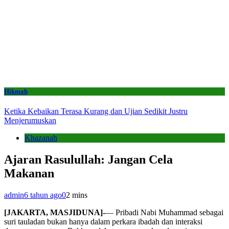
Hikmah
Ketika Kebaikan Terasa Kurang dan Ujian Sedikit Justru
Menjerumuskan
Khazanah
Ajaran Rasulullah: Jangan Cela
Makanan
admin
6 tahun ago
0
2 mins
[JAKARTA, MASJIDUNA]-
— Pribadi Nabi Muhammad sebagai
suri tauladan bukan hanya dalam perkara ibadah dan interaksi