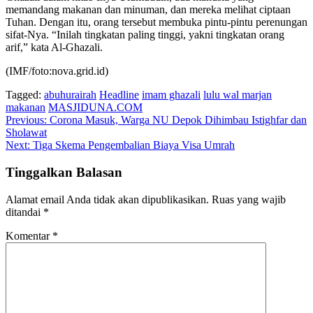
memandang makanan dan minuman, dan mereka melihat ciptaan
Tuhan. Dengan itu, orang tersebut membuka pintu-pintu perenungan
sifat-Nya. “Inilah tingkatan paling tinggi, yakni tingkatan orang
arif,” kata Al-Ghazali.
(IMF/foto:nova.grid.id)
Tagged:
abuhurairah
Headline
imam ghazali
lulu wal marjan
makanan
MASJIDUNA.COM
Navigasi
Previous:
Corona Masuk, Warga NU Depok Dihimbau Istighfar dan
Sholawat
pos
Next:
Tiga Skema Pengembalian Biaya Visa Umrah
Tinggalkan Balasan
Alamat email Anda tidak akan dipublikasikan.
Ruas yang wajib
ditandai
*
Komentar
*