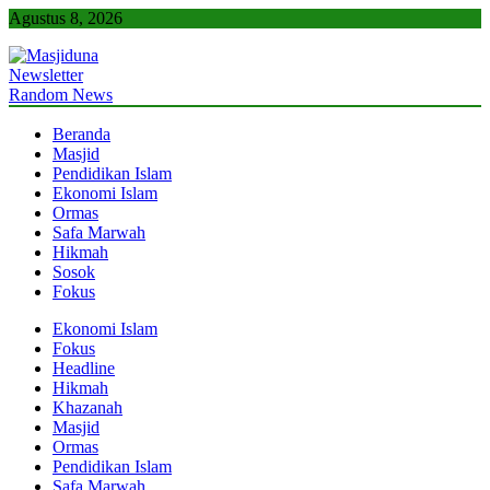
Skip
Agustus 8, 2026
to
content
Newsletter
Masjiduna
Referensi Berita Islam Indonesia
Random News
Beranda
Masjid
Pendidikan Islam
Ekonomi Islam
Ormas
Safa Marwah
Hikmah
Sosok
Fokus
Ekonomi Islam
Fokus
Headline
Hikmah
Khazanah
Masjid
Ormas
Pendidikan Islam
Safa Marwah