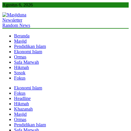
Skip
Agustus 6, 2026
to
content
Newsletter
Masjiduna
Referensi Berita Islam Indonesia
Random News
Beranda
Masjid
Pendidikan Islam
Ekonomi Islam
Ormas
Safa Marwah
Hikmah
Sosok
Fokus
Ekonomi Islam
Fokus
Headline
Hikmah
Khazanah
Masjid
Ormas
Pendidikan Islam
Safa Marwah