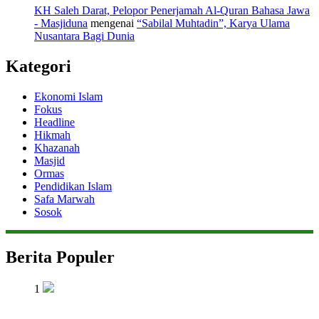
KH Saleh Darat, Pelopor Penerjamah Al-Quran Bahasa Jawa
- Masjiduna
mengenai
“Sabilal Muhtadin”, Karya Ulama
Nusantara Bagi Dunia
Kategori
Ekonomi Islam
Fokus
Headline
Hikmah
Khazanah
Masjid
Ormas
Pendidikan Islam
Safa Marwah
Sosok
Berita Populer
1