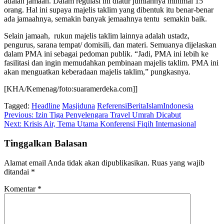
adalah jamaah. Dalam regulasi ini diatur jumlahnya minimal 15
orang. Hal ini supaya majelis taklim yang dibentuk itu benar-benar
ada jamaahnya, semakin banyak jemaahnya tentu semakin baik.
Selain jamaah, rukun majelis taklim lainnya adalah ustadz,
pengurus, sarana tempat/ domisili, dan materi. Semuanya dijelaskan
dalam PMA ini sebagai pedoman publik. “Jadi, PMA ini lebih ke
fasilitasi dan ingin memudahkan pembinaan majelis taklim. PMA ini
akan menguatkan keberadaan majelis taklim,” pungkasnya.
[KHA/Kemenag/foto:suaramerdeka.com]]
Tagged:
Headline
Masjiduna
ReferensiBeritaIslamIndonesia
Navigasi
Previous:
Izin Tiga Penyelengara Travel Umrah Dicabut
Next:
Krisis Air, Tema Utama Konferensi Fiqih Internasional
pos
Tinggalkan Balasan
Alamat email Anda tidak akan dipublikasikan.
Ruas yang wajib
ditandai
*
Komentar
*