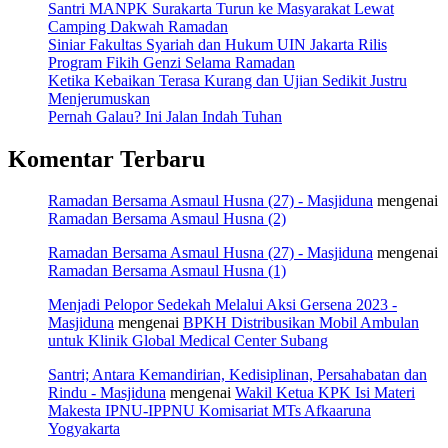
Santri MANPK Surakarta Turun ke Masyarakat Lewat
Camping Dakwah Ramadan
Siniar Fakultas Syariah dan Hukum UIN Jakarta Rilis
Program Fikih Genzi Selama Ramadan
Ketika Kebaikan Terasa Kurang dan Ujian Sedikit Justru
Menjerumuskan
Pernah Galau? Ini Jalan Indah Tuhan
Komentar Terbaru
Ramadan Bersama Asmaul Husna (27) - Masjiduna
mengenai
Ramadan Bersama Asmaul Husna (2)
Ramadan Bersama Asmaul Husna (27) - Masjiduna
mengenai
Ramadan Bersama Asmaul Husna (1)
Menjadi Pelopor Sedekah Melalui Aksi Gersena 2023 -
Masjiduna
mengenai
BPKH Distribusikan Mobil Ambulan
untuk Klinik Global Medical Center Subang
Santri; Antara Kemandirian, Kedisiplinan, Persahabatan dan
Rindu - Masjiduna
mengenai
Wakil Ketua KPK Isi Materi
Makesta IPNU-IPPNU Komisariat MTs Afkaaruna
Yogyakarta