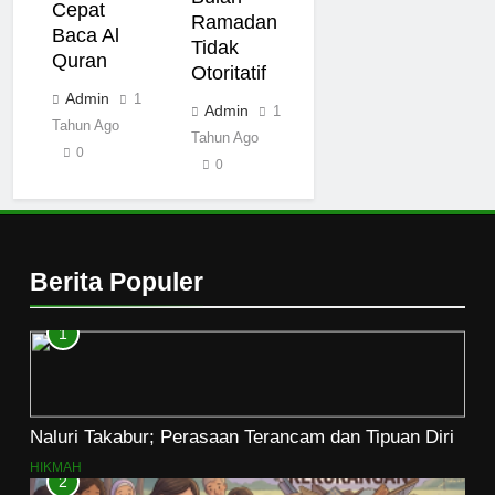
Cepat
Ramadan
Baca Al
Tidak
Quran
Otoritatif
Admin
1
Admin
1
Tahun Ago
Tahun Ago
0
0
Berita Populer
1
Naluri Takabur; Perasaan Terancam dan Tipuan Diri
HIKMAH
2