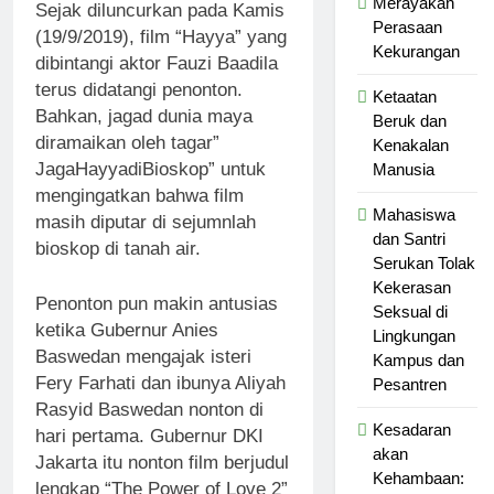
Merayakan
Sejak diluncurkan pada Kamis
Perasaan
(19/9/2019), film “Hayya” yang
Kekurangan
dibintangi aktor Fauzi Baadila
terus didatangi penonton.
Ketaatan
Bahkan, jagad dunia maya
Beruk dan
diramaikan oleh tagar”
Kenakalan
JagaHayyadiBioskop” untuk
Manusia
mengingatkan bahwa film
Mahasiswa
masih diputar di sejumnlah
dan Santri
bioskop di tanah air.
Serukan Tolak
Kekerasan
Penonton pun makin antusias
Seksual di
ketika Gubernur Anies
Lingkungan
Baswedan mengajak isteri
Kampus dan
Fery Farhati dan ibunya Aliyah
Pesantren
Rasyid Baswedan nonton di
Kesadaran
hari pertama. Gubernur DKI
akan
Jakarta itu nonton film berjudul
Kehambaan:
lengkap “The Power of Love 2”