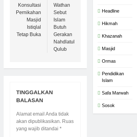
Konsultasi
Wathan
Headline
Pernikahan
Sebut
Masjid
Islam
Hikmah
Istiqlal
Butuh
Tetap Buka
Gerakan
Khazanah
Nahdlatul
Masjid
Qulub
Ormas
Pendidikan
Islam
TINGGALKAN
Safa Marwah
BALASAN
Sosok
Alamat email Anda tidak
akan dipublikasikan.
Ruas
yang wajib ditandai
*