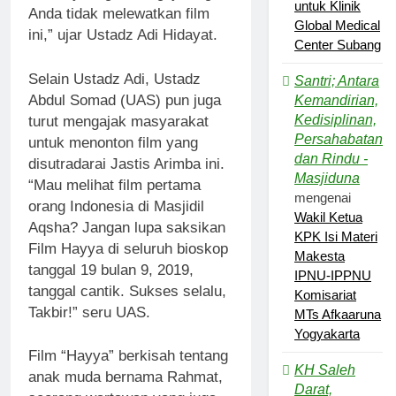
untuk Klinik
Anda tidak melewatkan film
Global Medical
ini,” ujar Ustadz Adi Hidayat.
Center Subang
Selain Ustadz Adi, Ustadz
Santri; Antara
Abdul Somad (UAS) pun juga
Kemandirian,
Kedisiplinan,
turut mengajak masyarakat
Persahabatan
untuk menonton film yang
dan Rindu -
disutradarai Jastis Arimba ini.
Masjiduna
“Mau melihat film pertama
mengenai
orang Indonesia di Masjidil
Wakil Ketua
Aqsha? Jangan lupa saksikan
KPK Isi Materi
Film Hayya di seluruh bioskop
Makesta
tanggal 19 bulan 9, 2019,
IPNU-IPPNU
tanggal cantik. Sukses selalu,
Komisariat
Takbir!” seru UAS.
MTs Afkaaruna
Yogyakarta
Film “Hayya” berkisah tentang
KH Saleh
anak muda bernama Rahmat,
Darat,