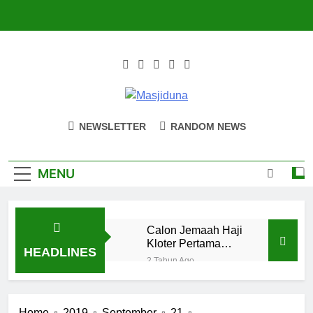
Skip
to
content
Masjiduna
Referensi Berita Islam Indonesia
NEWSLETTER
RANDOM NEWS
MENU
Calon Jemaah Haji
Kloter Pertama
HEADLINES
Berangkat 12 Mei,
2 Tahun Ago
Hati-hati Suhu
Naluri
Panas
Takabur;
Perasaan
2 Bulan Ago
Home
2019
September
21