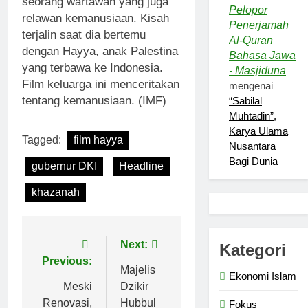
seorang wartawan yang juga
Pelopor
relawan kemanusiaan. Kisah
Penerjamah
terjalin saat dia bertemu
Al-Quran
dengan Hayya, anak Palestina
Bahasa Jawa
yang terbawa ke Indonesia.
- Masjiduna
Film keluarga ini menceritakan
mengenai
tentang kemanusiaan. (IMF)
“Sabilal
Muhtadin”,
Karya Ulama
Tagged:
film hayya
Nusantara
Bagi Dunia
gubernur DKI
Headline
khazanah
Navigasi
Next:
Kategori
Previous:
pos
Majelis
Ekonomi Islam
Meski
Dzikir
Renovasi,
Hubbul
Fokus