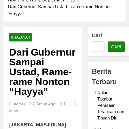
Terancam
Merayakan
dan
Dari Gubernur Sampai Ustad, Rame-rame Nonton
Perasaan
Tipuan
“Hayya”
Kekurangan
2 Bulan Ago
Diri
Ketaatan
Beruk dan
Kenakalan
Cari
3 Bulan Ago
KHAZANAH
Manusia
Mahasiswa dan
CARI
Santri Serukan
Dari Gubernur
Tolak Kekerasan
3 Bulan Ago
Seksual di
Sampai
Kesadaran
Lingkungan
akan
Ustad, Rame-
Kampus dan
Berita
Kehambaan:
4 Bulan Ago
Pesantren
Akar
rame Nonton
Kebutuhan
Terbaru
Ketundukan
versus
“Hayya”
Keinginan
Naluri
5 Bulan Ago
Takabur;
0
Admin
7 Tahun Ago
3
Perasaan
Mins
Terancam dan
Tipuan Diri
[
JAKARTA, MASJIDUNA]
—