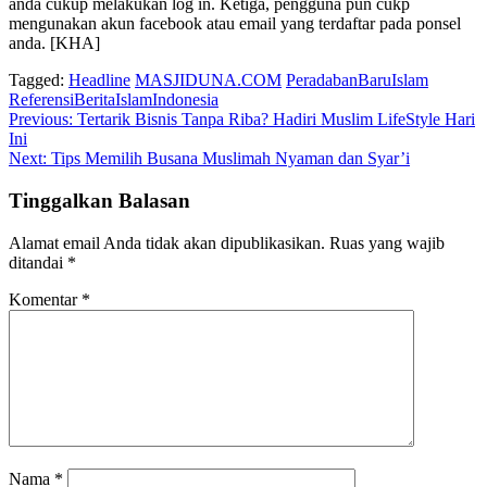
anda cukup melakukan log in. Ketiga, pengguna pun cukp
mengunakan akun facebook atau email yang terdaftar pada ponsel
anda. [KHA]
Tagged:
Headline
MASJIDUNA.COM
PeradabanBaruIslam
ReferensiBeritaIslamIndonesia
Navigasi
Previous:
Tertarik Bisnis Tanpa Riba? Hadiri Muslim LifeStyle Hari
Ini
pos
Next:
Tips Memilih Busana Muslimah Nyaman dan Syar’i
Tinggalkan Balasan
Alamat email Anda tidak akan dipublikasikan.
Ruas yang wajib
ditandai
*
Komentar
*
Nama
*