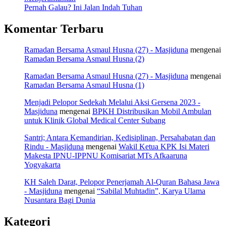
Pernah Galau? Ini Jalan Indah Tuhan
Komentar Terbaru
Ramadan Bersama Asmaul Husna (27) - Masjiduna
mengenai
Ramadan Bersama Asmaul Husna (2)
Ramadan Bersama Asmaul Husna (27) - Masjiduna
mengenai
Ramadan Bersama Asmaul Husna (1)
Menjadi Pelopor Sedekah Melalui Aksi Gersena 2023 -
Masjiduna
mengenai
BPKH Distribusikan Mobil Ambulan
untuk Klinik Global Medical Center Subang
Santri; Antara Kemandirian, Kedisiplinan, Persahabatan dan
Rindu - Masjiduna
mengenai
Wakil Ketua KPK Isi Materi
Makesta IPNU-IPPNU Komisariat MTs Afkaaruna
Yogyakarta
KH Saleh Darat, Pelopor Penerjamah Al-Quran Bahasa Jawa
- Masjiduna
mengenai
“Sabilal Muhtadin”, Karya Ulama
Nusantara Bagi Dunia
Kategori