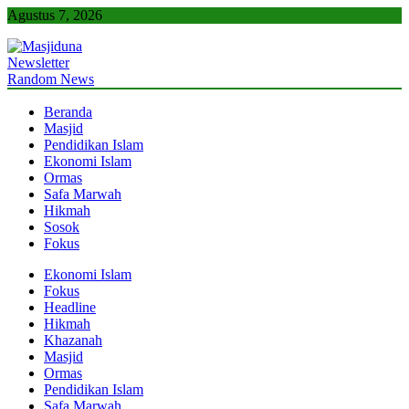
Skip
Agustus 7, 2026
to
content
Newsletter
Masjiduna
Referensi Berita Islam Indonesia
Random News
Beranda
Masjid
Pendidikan Islam
Ekonomi Islam
Ormas
Safa Marwah
Hikmah
Sosok
Fokus
Ekonomi Islam
Fokus
Headline
Hikmah
Khazanah
Masjid
Ormas
Pendidikan Islam
Safa Marwah