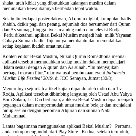
shalat, arah kiblat yang dibutuhkan kalangan muslim dalam
menunaikan kewajibannya beribadah tepat waktu.
Selain itu terdapat poster dakwah, Al quran digital, kumpulan hadis
shahih, dzikir pagi dan petang, sejumlah doa bersumber dari Quran
dan As sunnag, hingga live streaming radio dan televisi Rodja.
Perlu diketahui, aplikasi Bekal Muslim menjadi hak milik Yayasan
Cahaya Sunnah hadir. Tujuannya membantu dan memudahkan
setiap kegiatan ibadah umat muslim.
Konten editor Bekal Muslim, Nuzul Qurnia Romadhona menilai
aplikasi tersebut memudahkan setiap muslim dalam mempelajari
Islam sesuai dengan Alquran dan As sunah. “Ini menyajikan
berbagai macam fitur,” ujarnya usai pembukaan event
Indonesia
Muslim Life Festival 2019
, di JCC Senayan, Jumat (30/8).
Menurutnya sejumlah artikel kajian dipandu oleh radio dan Tv
Rodja. Aplikasi tersebut dibimbing langsung oleh Ustad Abu Yahya
Baru Salam, Lc. Dia berharap, aplikasi Bekal Muslim dapat menjadi
pegangan dalam mempermudah umat muslim belajar dan menjalani
hidup sesuai dengan pedoman Alquran dan sunnah Nabi
Muhammad.
Lantas bagaimana menggunakan aplikasi Bekal Muslim?. Pertama,
anda cukup mengunduh dari Play Store. Kedua, setelah terunduh,