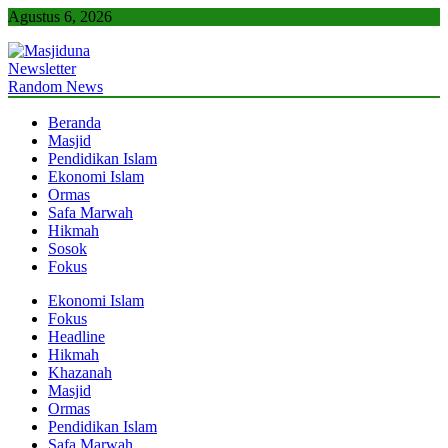
Skip
Agustus 6, 2026
to
content
Newsletter
Masjiduna
Referensi Berita Islam Indonesia
Random News
Beranda
Masjid
Pendidikan Islam
Ekonomi Islam
Ormas
Safa Marwah
Hikmah
Sosok
Fokus
Ekonomi Islam
Fokus
Headline
Hikmah
Khazanah
Masjid
Ormas
Pendidikan Islam
Safa Marwah