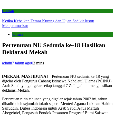
Hikmah
Ketika Kebaikan Terasa Kurang dan Ujian Sedikit Justru
Menjerumuskan
Ormas
Pertemuan NU Sedunia ke-18 Hasilkan
Deklarasi Mekah
admin
7 tahun ago
0
3 mins
[MEKAH, MASJIDUNA]
– Pertemuan NU sedunia ke-18 yang
digelar oleh Pengurus Cabang Istimewa Nahdlatul Ulama (PCINU)
Arab Saudi yang digelar setiap tanggal 7 Zulhijjah ini menghasilkan
deklarasi Mekah.
Pertemuan rutin tahunan yang digelar sejak tahun 2002 ini, tahun
dihadiri oleh sejumlah tokoh seperti Menteri Agama Lukman Hakim
Saifuddin, Dubes Indonesia untuk Arab Saudi Agus Maftuh
Abegebriel, Pengasuh Pondok Pesantren Progresif Bumi Salawat