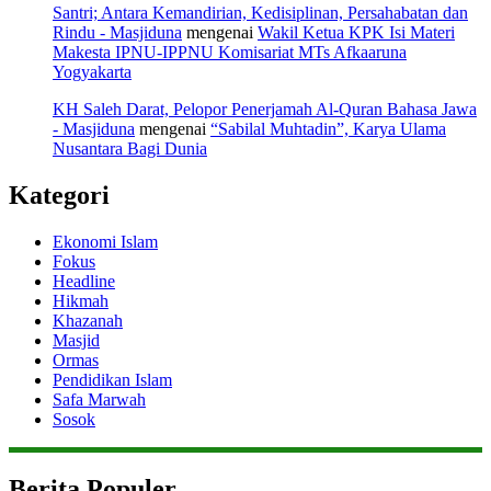
Santri; Antara Kemandirian, Kedisiplinan, Persahabatan dan
Rindu - Masjiduna
mengenai
Wakil Ketua KPK Isi Materi
Makesta IPNU-IPPNU Komisariat MTs Afkaaruna
Yogyakarta
KH Saleh Darat, Pelopor Penerjamah Al-Quran Bahasa Jawa
- Masjiduna
mengenai
“Sabilal Muhtadin”, Karya Ulama
Nusantara Bagi Dunia
Kategori
Ekonomi Islam
Fokus
Headline
Hikmah
Khazanah
Masjid
Ormas
Pendidikan Islam
Safa Marwah
Sosok
Berita Populer