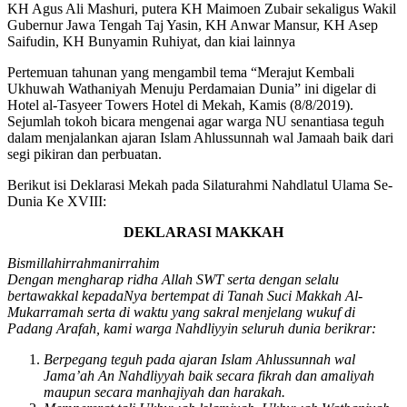
KH Agus Ali Mashuri, putera KH Maimoen Zubair sekaligus Wakil
Gubernur Jawa Tengah Taj Yasin, KH Anwar Mansur, KH Asep
Saifudin, KH Bunyamin Ruhiyat, dan kiai lainnya
Pertemuan tahunan yang mengambil tema “Merajut Kembali
Ukhuwah Wathaniyah Menuju Perdamaian Dunia” ini digelar di
Hotel al-Tasyeer Towers Hotel di Mekah, Kamis (8/8/2019).
Sejumlah tokoh bicara mengenai agar warga NU senantiasa teguh
dalam menjalankan ajaran Islam Ahlussunnah wal Jamaah baik dari
segi pikiran dan perbuatan.
Berikut isi Deklarasi Mekah pada Silaturahmi Nahdlatul Ulama Se-
Dunia Ke XVIII:
DEKLARASI MAKKAH
Bismillahirrahmanirrahim
Dengan mengharap ridha Allah SWT serta dengan selalu
bertawakkal kepadaNya bertempat di Tanah Suci Makkah Al-
Mukarramah serta di waktu yang sakral menjelang wukuf di
Padang Arafah, kami warga Nahdliyyin seluruh dunia berikrar:
Berpegang teguh pada ajaran Islam Ahlussunnah wal
Jama’ah An Nahdliyyah baik secara fikrah dan amaliyah
maupun secara manhajiyah dan harakah.