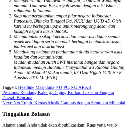
Mempererat tali Ukhuwah lslamiyah, Ukhuwah Wathaniyah
maupun Ukhuwah Basyariyah sesuai dengan misi Islam
rahmatan Iil ’alamin.
Siap mempertahankan empat pilar negara Indonesia;
Pancasila, Bhineka Tunggal Ika, NKRI dan UUD 45. Oleh
karena itu berbagai upaya untuk merongrong dasar dan
falsafah negara harus ditolak.
Menumbuhkan sikap toleransi dan moderasi dalam semua
aspek kehidupan serta menolak berbagai bentuk kekerasan,
intoleransi dan diskriminasi.
Mendukung teciptanya perdamaian dunia berdasarkan asas
keadilan dan kemanusiaan.
Mudah-mudahan Allah SWT meridhai bangsa dan negara
Indonesia menuju Baldatun Thayyibatun wa Rabbun Ghafur,
Amiin.
Makkah Al Mukarramah, 07 Dzul Hijjah 1440 H / 8
Agustus 2019 M.
[FAR]
Tagged:
Headline
Masjiduna
NU
PCINU ARAB
Navigasi
Previous:
Rendang Kaleng, Daging Kurban Lazismu Jangkau
Daerah Bencana
pos
Next:
Not Tujuh, Kemas Musik Gambus dengan Sentuhan Millenial
Tinggalkan Balasan
Alamat email Anda tidak akan dipublikasikan.
Ruas yang wajib