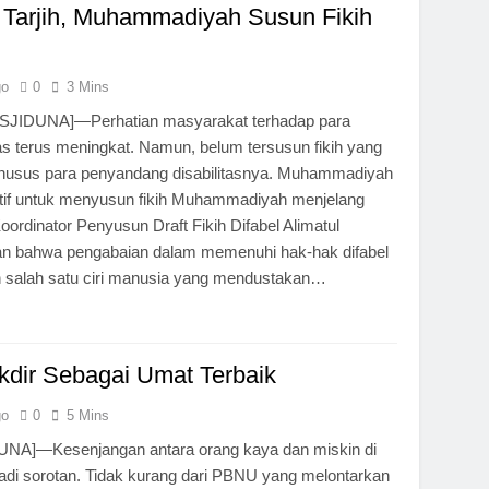
 Tarjih, Muhammadiyah Susun Fikih
go
0
3 Mins
IDUNA]—Perhatian masyarakat terhadap para
as terus meningkat. Namun, belum tersusun fikih yang
usus para penyandang disabilitasnya. Muhammadiyah
atif untuk menyusun fikih Muhammadiyah menjelang
oordinator Penyusun Draft Fikih Difabel Alimatul
n bahwa pengabaian dalam memenuhi hak-hak difabel
n salah satu ciri manusia yang mendustakan…
dir Sebagai Umat Terbaik
go
0
5 Mins
A]—Kesenjangan antara orang kaya dan miskin di
adi sorotan. Tidak kurang dari PBNU yang melontarkan