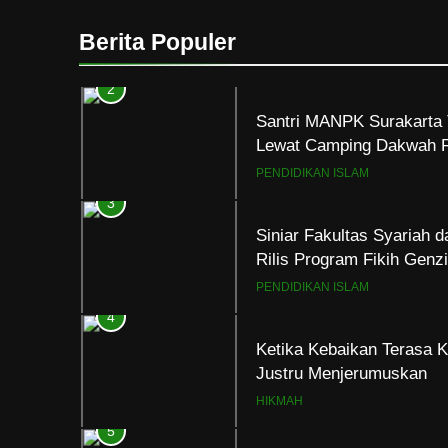
Santri MANPK Surakarta 
Lewat Camping Dakwah 
Berita Populer
PENDIDIKAN ISLAM
3
Siniar Fakultas Syariah 
Rilis Program Fikih Gen
PENDIDIKAN ISLAM
4
Ketika Kebaikan Terasa K
Justru Menjerumuskan
HIKMAH
5
Pernah Galau? Ini Jalan 
HIKMAH
6