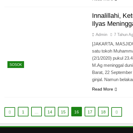
me Abadi
Innalillahi, 
Ilyas Meningg
Admin
7 Tahun A
i Darat
[JAKARTA, MASJIDUN
satu tokoh Muhammad
(2/1/2020) pukul 23.4
SOSOK
M.Ag meninggal dunia
akut Mati
Barat, 22 September
ginjal. Namun belak
Read More
rukan Tolak Kekerasan
ampus dan Pesantren
1
…
14
15
16
17
18