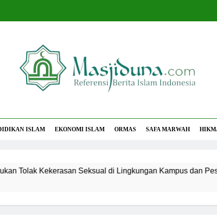
jiduna
Berita Islam Indonesia
DIDIKAN ISLAM
EKONOMI ISLAM
ORMAS
SAFA MARWAH
HIKM
ak Kekerasan Seksual di Lingkungan Kampus dan Pesantren