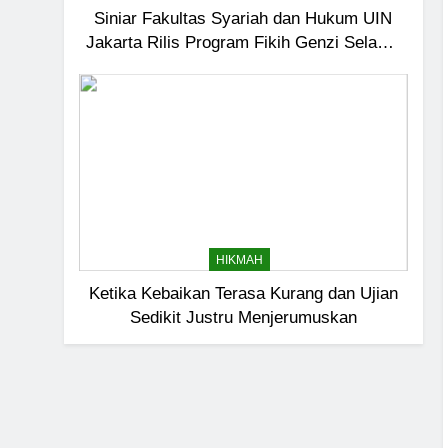
Siniar Fakultas Syariah dan Hukum UIN
Jakarta Rilis Program Fikih Genzi Selama
Ramadan
HIKMAH
Ketika Kebaikan Terasa Kurang dan Ujian
5
Sedikit Justru Menjerumuskan
Pernah Galau? Ini Jalan 
HIKMAH
6