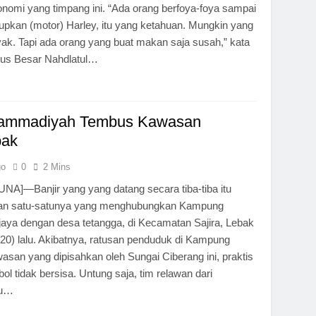
ekonomi yang timpang ini. “Ada orang berfoya-foya sampai
pkan (motor) Harley, itu yang ketahuan. Mungkin yang
ak. Tapi ada orang yang buat makan saja susah,” kata
us Besar Nahdlatul…
ammadiyah Tembus Kawasan
bak
go
0
2 Mins
]—Banjir yang yang datang secara tiba-tiba itu
an satu-satunya yang menghubungkan Kampung
ya dengan desa tetangga, di Kecamatan Sajira, Lebak
20) lalu. Akibatnya, ratusan penduduk di Kampung
wasan yang dipisahkan oleh Sungai Ciberang ini, praktis
l tidak bersisa. Untung saja, tim relawan dari
hu…