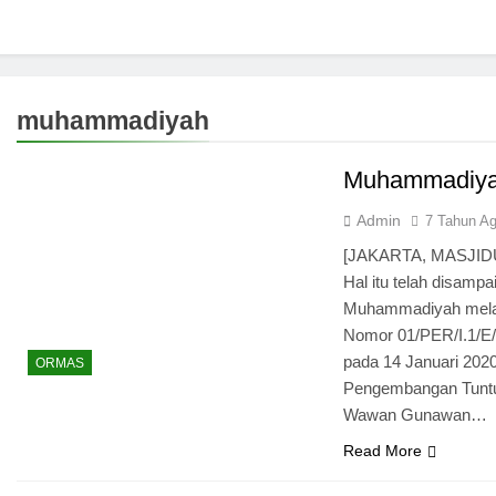
muhammadiyah
Muhammadiyah
Admin
7 Tahun A
[JAKARTA, MASJIDUN
Hal itu telah disampa
Muhammadiyah melalu
Nomor 01/PER/I.1/E/2
pada 14 Januari 2020
ORMAS
Pengembangan Tuntun
Wawan Gunawan…
Read More