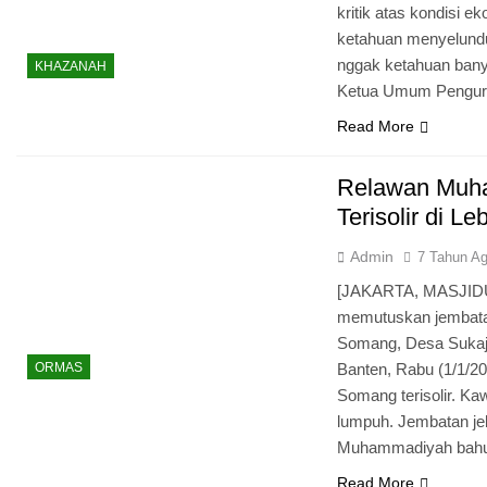
kritik atas kondisi 
ketahuan menyelundu
nggak ketahuan bany
KHAZANAH
Ketua Umum Pengur
Read More
Relawan Muh
Terisolir di Le
Admin
7 Tahun A
[JAKARTA, MASJIDUNA
memutuskan jembat
Somang, Desa Sukaja
ORMAS
Banten, Rabu (1/1/20
Indah Tuhan
Somang terisolir. Ka
lumpuh. Jembatan jebo
Muhammadiyah ba
Read More