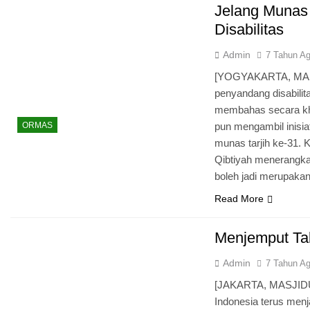
Jelang Munas
Disabilitas
Admin
7 Tahun A
[YOGYAKARTA, MASJ
penyandang disabilit
membahas secara kh
ORMAS
pun mengambil inisi
munas tarjih ke-31. K
Qibtiyah menerangka
boleh jadi merupaka
Read More
Menjemput Tak
Admin
7 Tahun A
[JAKARTA, MASJIDUN
Indonesia terus menj