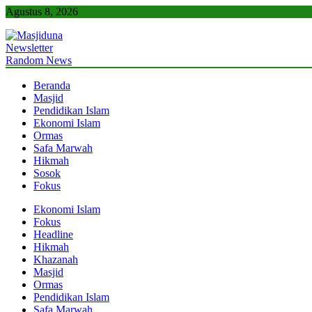
Skip
Agustus 8, 2026
to
content
Newsletter
Masjiduna
Referensi Berita Islam Indonesia
Random News
Beranda
Masjid
Pendidikan Islam
Ekonomi Islam
Ormas
Safa Marwah
Hikmah
Sosok
Fokus
Ekonomi Islam
Fokus
Headline
Hikmah
Khazanah
Masjid
Ormas
Pendidikan Islam
Safa Marwah