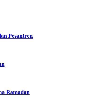
dan Pesantren
an
lama Ramadan