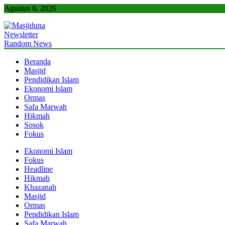
Skip
Agustus 6, 2026
to
content
Newsletter
Masjiduna
Referensi Berita Islam Indonesia
Random News
Beranda
Masjid
Pendidikan Islam
Ekonomi Islam
Ormas
Safa Marwah
Hikmah
Sosok
Fokus
Ekonomi Islam
Fokus
Headline
Hikmah
Khazanah
Masjid
Ormas
Pendidikan Islam
Safa Marwah