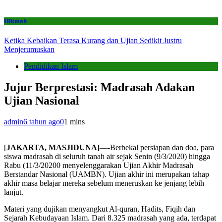
Hikmah
Ketika Kebaikan Terasa Kurang dan Ujian Sedikit Justru
Menjerumuskan
Pendidikan Islam
Jujur Berprestasi: Madrasah Adakan
Ujian Nasional
admin
6 tahun ago
0
1 mins
[
JAKARTA, MASJIDUNA]
—-Berbekal persiapan dan doa, para
siswa madrasah di seluruh tanah air sejak Senin (9/3/2020) hingga
Rabu (11/3/20200 menyelenggarakan Ujian Akhir Madrasah
Berstandar Nasional (UAMBN). Ujian akhir ini merupakan tahap
akhir masa belajar mereka sebelum meneruskan ke jenjang lebih
lanjut.
Materi yang dujikan menyangkut Al-quran, Hadits, Fiqih dan
Sejarah Kebudayaan Islam. Dari 8.325 madrasah yang ada, terdapat