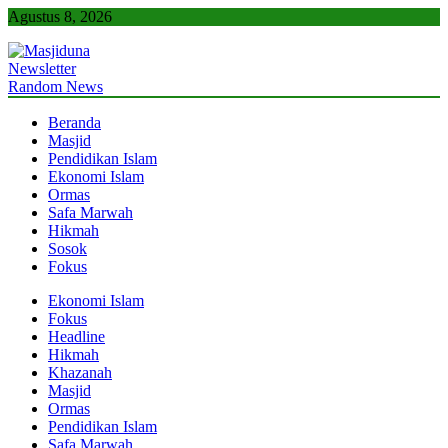
Skip
Agustus 8, 2026
to
content
Newsletter
Masjiduna
Referensi Berita Islam Indonesia
Random News
Beranda
Masjid
Pendidikan Islam
Ekonomi Islam
Ormas
Safa Marwah
Hikmah
Sosok
Fokus
Ekonomi Islam
Fokus
Headline
Hikmah
Khazanah
Masjid
Ormas
Pendidikan Islam
Safa Marwah