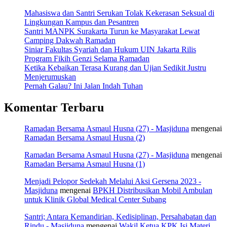
Mahasiswa dan Santri Serukan Tolak Kekerasan Seksual di
Lingkungan Kampus dan Pesantren
Santri MANPK Surakarta Turun ke Masyarakat Lewat
Camping Dakwah Ramadan
Siniar Fakultas Syariah dan Hukum UIN Jakarta Rilis
Program Fikih Genzi Selama Ramadan
Ketika Kebaikan Terasa Kurang dan Ujian Sedikit Justru
Menjerumuskan
Pernah Galau? Ini Jalan Indah Tuhan
Komentar Terbaru
Ramadan Bersama Asmaul Husna (27) - Masjiduna
mengenai
Ramadan Bersama Asmaul Husna (2)
Ramadan Bersama Asmaul Husna (27) - Masjiduna
mengenai
Ramadan Bersama Asmaul Husna (1)
Menjadi Pelopor Sedekah Melalui Aksi Gersena 2023 -
Masjiduna
mengenai
BPKH Distribusikan Mobil Ambulan
untuk Klinik Global Medical Center Subang
Santri; Antara Kemandirian, Kedisiplinan, Persahabatan dan
Rindu - Masjiduna
mengenai
Wakil Ketua KPK Isi Materi