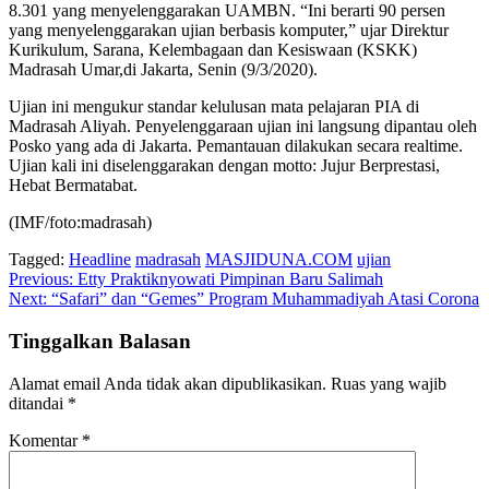
8.301 yang menyelenggarakan UAMBN. “Ini berarti 90 persen
yang menyelenggarakan ujian berbasis komputer,” ujar Direktur
Kurikulum, Sarana, Kelembagaan dan Kesiswaan (KSKK)
Madrasah Umar,di Jakarta, Senin (9/3/2020).
Ujian ini mengukur standar kelulusan mata pelajaran PIA di
Madrasah Aliyah. Penyelenggaraan ujian ini langsung dipantau oleh
Posko yang ada di Jakarta. Pemantauan dilakukan secara realtime.
Ujian kali ini diselenggarakan dengan motto: Jujur Berprestasi,
Hebat Bermatabat.
(IMF/foto:madrasah)
Tagged:
Headline
madrasah
MASJIDUNA.COM
ujian
Navigasi
Previous:
Etty Praktiknyowati Pimpinan Baru Salimah
Next:
“Safari” dan “Gemes” Program Muhammadiyah Atasi Corona
pos
Tinggalkan Balasan
Alamat email Anda tidak akan dipublikasikan.
Ruas yang wajib
ditandai
*
Komentar
*