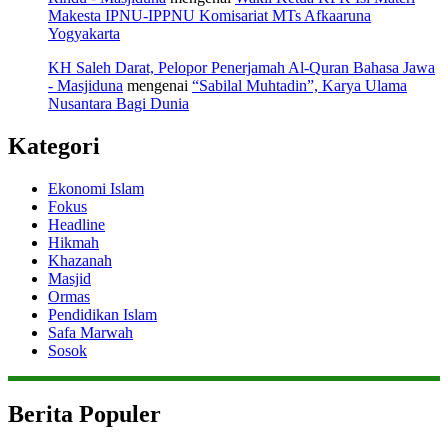
Makesta IPNU-IPPNU Komisariat MTs Afkaaruna
Yogyakarta
KH Saleh Darat, Pelopor Penerjamah Al-Quran Bahasa Jawa
- Masjiduna
mengenai
“Sabilal Muhtadin”, Karya Ulama
Nusantara Bagi Dunia
Kategori
Ekonomi Islam
Fokus
Headline
Hikmah
Khazanah
Masjid
Ormas
Pendidikan Islam
Safa Marwah
Sosok
Berita Populer