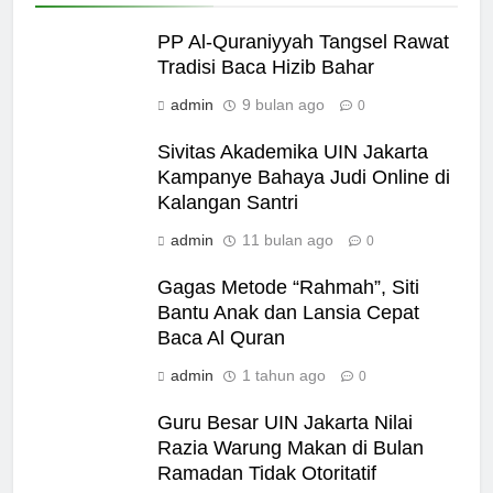
PP Al-Quraniyyah Tangsel Rawat
Tradisi Baca Hizib Bahar
admin
9 bulan ago
0
Sivitas Akademika UIN Jakarta
Kampanye Bahaya Judi Online di
Kalangan Santri
admin
11 bulan ago
0
Gagas Metode “Rahmah”, Siti
Bantu Anak dan Lansia Cepat
Baca Al Quran
admin
1 tahun ago
0
Guru Besar UIN Jakarta Nilai
Razia Warung Makan di Bulan
Ramadan Tidak Otoritatif