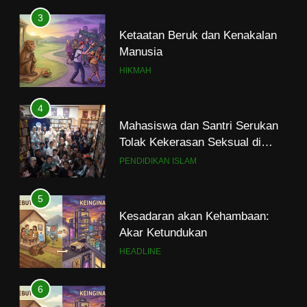
3
Ketaatan Beruk dan Kenakalan
Manusia
HIKMAH
4
Mahasiswa dan Santri Serukan
Tolak Kekerasan Seksual di
Lingkungan Kampus dan
PENDIDIKAN ISLAM
Pesantren
5
Kesadaran akan Kehambaan:
Akar Ketundukan
HEADLINE
6