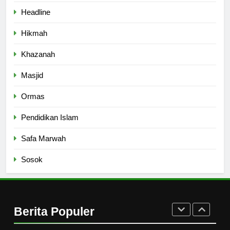
Dakwah Ramadan
Headline
PENDIDIKAN ISLAM
Hikmah
8
Khazanah
Etika Buruk Kaum “Bangsawan”
HIKMAH
Masjid
Ormas
1
Pendidikan Islam
Naluri Takabur; Perasaan
Terancam dan Tipuan Diri
Safa Marwah
HIKMAH
Sosok
2
Merayakan Perasaan
Kekurangan
Berita Populer
HIKMAH