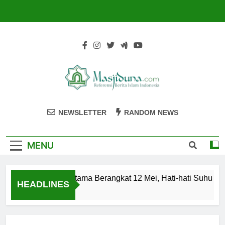
Skip
to
content
Masjiduna
Referensi Berita Islam Indonesia
NEWSLETTER
RANDOM NEWS
MENU
aah Haji Kloter Pertama Berangkat 12 Mei, Hati-hati Suhu Pa
HEADLINES