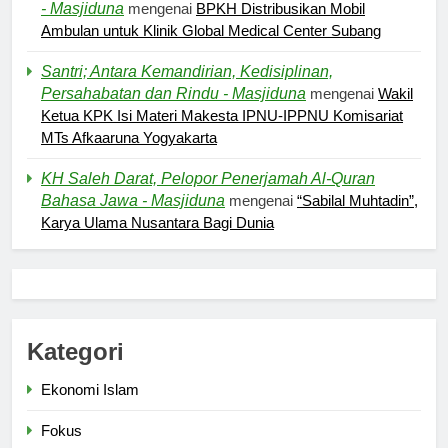
- Masjiduna
mengenai
BPKH Distribusikan Mobil
Ambulan untuk Klinik Global Medical Center Subang
Santri; Antara Kemandirian, Kedisiplinan,
Persahabatan dan Rindu - Masjiduna
mengenai
Wakil
Ketua KPK Isi Materi Makesta IPNU-IPPNU Komisariat
5
MTs Afkaaruna Yogyakarta
Kesadaran akan Kehambaan:
KH Saleh Darat, Pelopor Penerjamah Al-Quran
Akar Ketundukan
Bahasa Jawa - Masjiduna
mengenai
“Sabilal Muhtadin”,
HEADLINE
Karya Ulama Nusantara Bagi Dunia
6
Kebutuhan versus Keinginan
HIKMAH
Kategori
Ekonomi Islam
7
Santri MANPK Surakarta Turun
Fokus
ke Masyarakat Lewat Camping