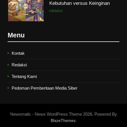
Kebutuhan versus Keinginan
HIKMAH
7
Menu
Santri MANPK Surakarta Turun
ke Masyarakat Lewat Camping
Dakwah Ramadan
PENDIDIKAN ISLAM
Kontak
Redaksi
8
Tentang Kami
Etika Buruk Kaum “Bangsawan”
HIKMAH
Pedoman Pemberitaan Media Siber
1
Naluri Takabur; Perasaan
Newsmatic - News WordPress Theme 2026. Powered By
Terancam dan Tipuan Diri
.
BlazeThemes
HIKMAH