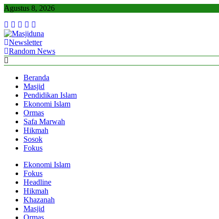
Skip
Agustus 8, 2026
to
content
Newsletter
Masjiduna
Referensi Berita Islam Indonesia
Random News
Beranda
Masjid
Pendidikan Islam
Ekonomi Islam
Ormas
Safa Marwah
Hikmah
Sosok
Fokus
Ekonomi Islam
Fokus
Headline
Hikmah
Khazanah
Masjid
Ormas