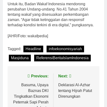
Untuk itu, Badan Wakaf Indonesia mendorong
perubahan Undang-undang No.41 Tahun 2004
tentang wakaf yang disesuaikan perkembangan
zaman. “Agar tidak ketinggalan dan responsif
terhadap kondisi terkini di era digital,” pungkasnya.
[AHR/Foto: wakafpedia]
Tagged:
Headline
infoekonomisyariah
Masjiduna
ReferensiBeritaIslamIndonesia
Navigasi
Previous:
Next:
pos
Basuma, Upaya
Deklarasi Al-Azhar
Baznas DKI
tentang Hijrah Patut
Tingkatkan Ekonomi
Direnungkan
Peternak Sapi Perah