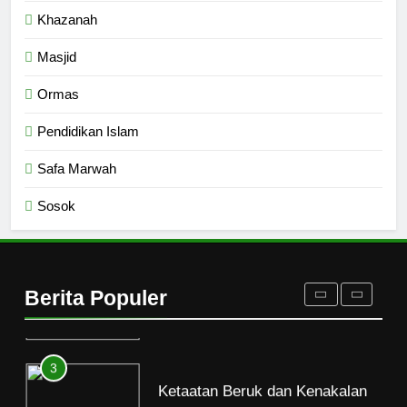
Khazanah
Etika Buruk Kaum “Bangsawan”
HIKMAH
Masjid
Ormas
1
Pendidikan Islam
Naluri Takabur; Perasaan
Terancam dan Tipuan Diri
Safa Marwah
HIKMAH
Sosok
2
Merayakan Perasaan
Kekurangan
Berita Populer
HIKMAH
3
Ketaatan Beruk dan Kenakalan
Manusia