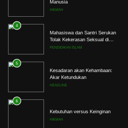
HIKMAH
4
Mahasiswa dan Santri Serukan
Tolak Kekerasan Seksual di
Lingkungan Kampus dan
PENDIDIKAN ISLAM
Pesantren
5
Kesadaran akan Kehambaan:
Akar Ketundukan
HEADLINE
6
Kebutuhan versus Keinginan
HIKMAH