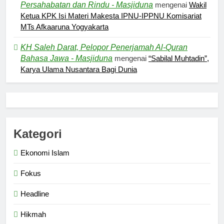
Persahabatan dan Rindu - Masjiduna
mengenai
Wakil
Ketua KPK Isi Materi Makesta IPNU-IPPNU Komisariat
5
MTs Afkaaruna Yogyakarta
Kesadaran akan Kehambaan:
KH Saleh Darat, Pelopor Penerjamah Al-Quran
Akar Ketundukan
Bahasa Jawa - Masjiduna
mengenai
“Sabilal Muhtadin”,
HEADLINE
Karya Ulama Nusantara Bagi Dunia
6
Kebutuhan versus Keinginan
HIKMAH
Kategori
Ekonomi Islam
7
Santri MANPK Surakarta Turun
Fokus
ke Masyarakat Lewat Camping
Dakwah Ramadan
Headline
PENDIDIKAN ISLAM
Hikmah
8