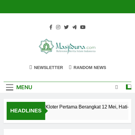
Skip
to
content
Masjiduna
Referensi Berita Islam Indonesia
NEWSLETTER
RANDOM NEWS
MENU
Calon Jemaah Haji Kloter Pertama Berangkat 12 Mei, Hati-hat
HEADLINES
2 Tahun Ago