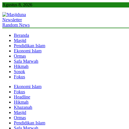
Skip
Agustus 8, 2026
to
content
Newsletter
Masjiduna
Referensi Berita Islam Indonesia
Random News
Beranda
Masjid
Pendidikan Islam
Ekonomi Islam
Ormas
Safa Marwah
Hikmah
Sosok
Fokus
Ekonomi Islam
Fokus
Headline
Hikmah
Khazanah
Masjid
Ormas
Pendidikan Islam
Safa Marwah