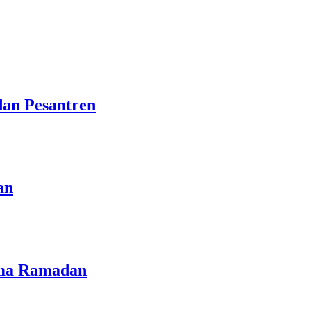
dan Pesantren
an
lama Ramadan