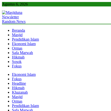
Skip
Agustus 6, 2026
to
content
Newsletter
Masjiduna
Referensi Berita Islam Indonesia
Random News
Beranda
Masjid
Pendidikan Islam
Ekonomi Islam
Ormas
Safa Marwah
Hikmah
Sosok
Fokus
Ekonomi Islam
Fokus
Headline
Hikmah
Khazanah
Masjid
Ormas
Pendidikan Islam
Safa Marwah