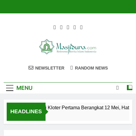
Skip
to
content
Masjiduna
Referensi Berita Islam Indonesia
NEWSLETTER
RANDOM NEWS
MENU
Calon Jemaah Haji Kloter Pertama Berangkat 12 Mei, Hati-hat
HEADLINES
2 Tahun Ago