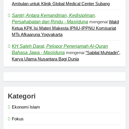
Ambulan untuk Klinik Global Medical Center Subang
Santri; Antara Kemandirian, Kedisiplinan,
Persahabatan dan Rindu - Masjiduna
mengenai
Wakil
Ketua KPK Isi Materi Makesta IPNU-IPPNU Komisariat
5
MTs Afkaaruna Yogyakarta
Pernah Galau? Ini Jalan Indah
KH Saleh Darat, Pelopor Penerjamah Al-Quran
Tuhan
Bahasa Jawa - Masjiduna
mengenai
“Sabilal Muhtadin”,
HIKMAH
Karya Ulama Nusantara Bagi Dunia
6
Ngopi Bareng; Romantisme
Abadi
HIKMAH
Kategori
Ekonomi Islam
7
Fokus
Kopi Beneran Versus Kopi Darat
HIKMAH