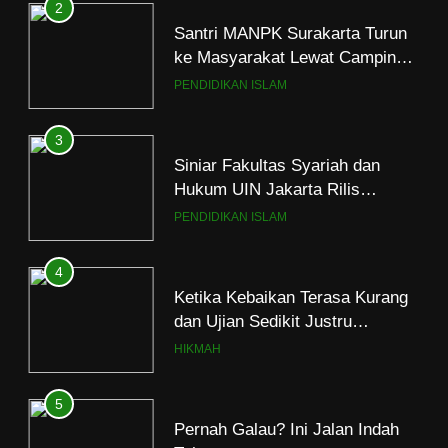
3
Siniar Fakultas Syariah dan
Hukum UIN Jakarta Rilis
Program Fikih Genzi Selama
PENDIDIKAN ISLAM
Ramadan
4
Ketika Kebaikan Terasa Kurang
dan Ujian Sedikit Justru
Menjerumuskan
HIKMAH
5
Pernah Galau? Ini Jalan Indah
Tuhan
HIKMAH
6
Ngopi Bareng; Romantisme