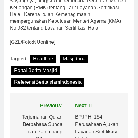
Sayangnya, hingga kini belum ada Peraturan Menteri
Keuangan (PMK) tentang Tarif Layanan Sertifikasi
Halal. Karena itulah Kemenag masih
mempergunakan Keputusan Menteri Agama (KMA)
No 982 tentang Layanan Sertifikasi Halal.
[GZL/Foto:NUonline]
Tagged:
Headline
Masjiduna
Portal Berita Masjid
ReferensiBeritaIslamIndonesia
Navigasi
Previous:
Next:
pos
Terjemahan Quran
BPJPH: 154
Berbahasa Sunda
Perusahaan Ajukan
dan Palembang
Layanan Sertifikasi