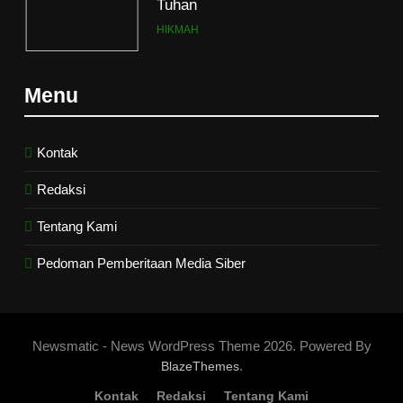
Abadi
HIKMAH
7
Menu
Kopi Beneran Versus Kopi Darat
HIKMAH
Kontak
Redaksi
8
Mau Masuk Surga, Tapi Takut
Tentang Kami
Mati
Pedoman Pemberitaan Media Siber
HIKMAH
1
Mahasiswa dan Santri Serukan
Newsmatic - News WordPress Theme 2026. Powered By
Tolak Kekerasan Seksual di
.
BlazeThemes
Lingkungan Kampus dan
PENDIDIKAN ISLAM
Kontak
Redaksi
Tentang Kami