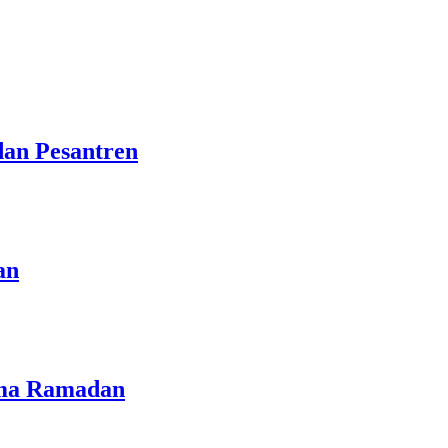
dan Pesantren
an
lama Ramadan