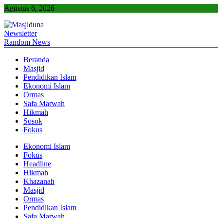
Skip
Agustus 6, 2026
to
content
Newsletter
Masjiduna
Referensi Berita Islam Indonesia
Random News
Beranda
Masjid
Pendidikan Islam
Ekonomi Islam
Ormas
Safa Marwah
Hikmah
Sosok
Fokus
Ekonomi Islam
Fokus
Headline
Hikmah
Khazanah
Masjid
Ormas
Pendidikan Islam
Safa Marwah