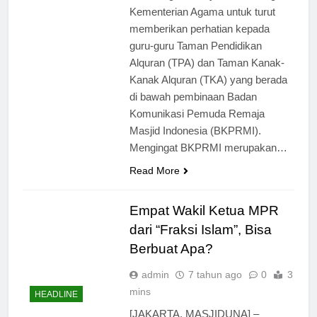
Kementerian Agama untuk turut
memberikan perhatian kepada
guru-guru Taman Pendidikan
Alquran (TPA) dan Taman Kanak-
Kanak Alquran (TKA) yang berada
di bawah pembinaan Badan
Komunikasi Pemuda Remaja
Masjid Indonesia (BKPRMI).
Mengingat BKPRMI merupakan…
Read More
Empat Wakil Ketua MPR
dari “Fraksi Islam”, Bisa
Berbuat Apa?
admin
7 tahun ago
0
3
mins
HEADLINE
[JAKARTA, MASJIDUNA] –