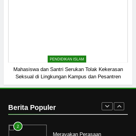
7
Santri MANPK Surakarta Turun
ke Masyarakat Lewat Camping
Dakwah Ramadan
PENDIDIKAN ISLAM
8
Etika Buruk Kaum “Bangsawan”
PENDIDIKAN ISLAM
HIKMAH
Mahasiswa dan Santri Serukan Tolak Kekerasan
Seksual di Lingkungan Kampus dan Pesantren
1
Naluri Takabur; Perasaan
Terancam dan Tipuan Diri
Berita Populer
HIKMAH
2
Merayakan Perasaan