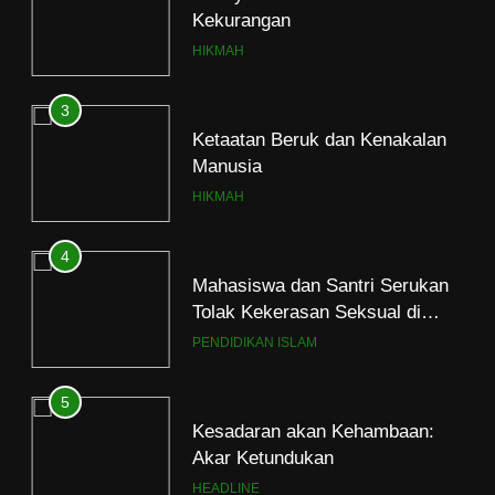
Kekurangan
HIKMAH
3
Ketaatan Beruk dan Kenakalan
Manusia
HIKMAH
4
Mahasiswa dan Santri Serukan
Tolak Kekerasan Seksual di
Lingkungan Kampus dan
PENDIDIKAN ISLAM
Pesantren
5
Kesadaran akan Kehambaan:
Akar Ketundukan
HEADLINE