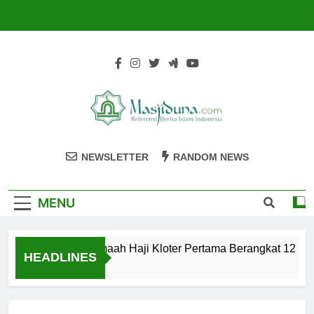
Skip
to
content
Masjiduna
Referensi Berita Islam Indonesia
NEWSLETTER
RANDOM NEWS
MENU
Calon Jemaah Haji Kloter Pertama Berangkat 12 Mei,
HEADLINES
2 Tahun Ago