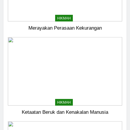
HIKMAH
Merayakan Perasaan Kekurangan
5
Kesadaran akan Kehambaan:
Akar Ketundukan
HEADLINE
6
HIKMAH
Kebutuhan versus Keinginan
Ketaatan Beruk dan Kenakalan Manusia
HIKMAH