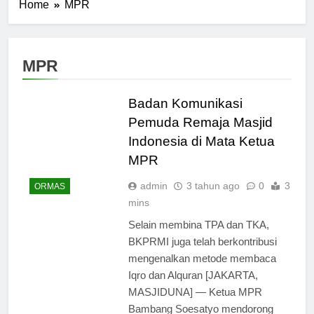
Home
MPR
MPR
Badan Komunikasi
Pemuda Remaja Masjid
Indonesia di Mata Ketua
MPR
admin
3 tahun ago
0
3
ORMAS
mins
Selain membina TPA dan TKA,
BKPRMI juga telah berkontribusi
mengenalkan metode membaca
Iqro dan Alquran [JAKARTA,
MASJIDUNA] — Ketua MPR
Bambang Soesatyo mendorong