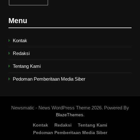
6
Menu
Kebutuhan versus Keinginan
HIKMAH
Kontak
Redaksi
7
Santri MANPK Surakarta Turun
Tentang Kami
ke Masyarakat Lewat Camping
Pedoman Pemberitaan Media Siber
Dakwah Ramadan
PENDIDIKAN ISLAM
8
Newsmatic - News WordPress Theme 2026. Powered By
Etika Buruk Kaum “Bangsawan”
.
BlazeThemes
HIKMAH
Kontak
Redaksi
Tentang Kami
Pedoman Pemberitaan Media Siber
1