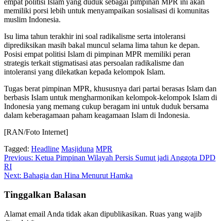
empat politisi Islam yang duduk sebagai pimpinan MPR ini akan
memiliki porsi lebih untuk menyampaikan sosialisasi di komunitas
muslim Indonesia.
Isu lima tahun terakhir ini soal radikalisme serta intoleransi
diprediksikan masih bakal muncul selama lima tahun ke depan.
Posisi empat politisi Islam di pimpinan MPR memiliki peran
strategis terkait stigmatisasi atas persoalan radikalisme dan
intoleransi yang dilekatkan kepada kelompok Islam.
Tugas berat pimpinan MPR, khususnya dari partai berasas Islam dan
berbasis Islam untuk mengharmonikan kelompok-kelompok Islam di
Indonesia yang memang cukup beragam ini untuk duduk bersama
dalam keberagamaan paham keagamaan Islam di Indonesia.
[RAN/Foto Internet]
Tagged:
Headline
Masjiduna
MPR
Navigasi
Previous:
Ketua Pimpinan Wilayah Persis Sumut jadi Anggota DPD
RI
pos
Next:
Bahagia dan Hina Menurut Hamka
Tinggalkan Balasan
Alamat email Anda tidak akan dipublikasikan.
Ruas yang wajib