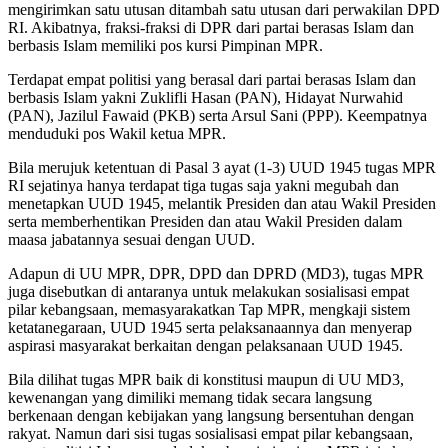
mengirimkan satu utusan ditambah satu utusan dari perwakilan DPD
RI. Akibatnya, fraksi-fraksi di DPR dari partai berasas Islam dan
berbasis Islam memiliki pos kursi Pimpinan MPR.
Terdapat empat politisi yang berasal dari partai berasas Islam dan
berbasis Islam yakni Zuklifli Hasan (PAN), Hidayat Nurwahid
(PAN), Jazilul Fawaid (PKB) serta Arsul Sani (PPP). Keempatnya
menduduki pos Wakil ketua MPR.
Bila merujuk ketentuan di Pasal 3 ayat (1-3) UUD 1945 tugas MPR
RI sejatinya hanya terdapat tiga tugas saja yakni megubah dan
menetapkan UUD 1945, melantik Presiden dan atau Wakil Presiden
serta memberhentikan Presiden dan atau Wakil Presiden dalam
maasa jabatannya sesuai dengan UUD.
Adapun di UU MPR, DPR, DPD dan DPRD (MD3), tugas MPR
juga disebutkan di antaranya untuk melakukan sosialisasi empat
pilar kebangsaan, memasyarakatkan Tap MPR, mengkaji sistem
ketatanegaraan, UUD 1945 serta pelaksanaannya dan menyerap
aspirasi masyarakat berkaitan dengan pelaksanaan UUD 1945.
Bila dilihat tugas MPR baik di konstitusi maupun di UU MD3,
kewenangan yang dimiliki memang tidak secara langsung
berkenaan dengan kebijakan yang langsung bersentuhan dengan
rakyat. Namun dari sisi tugas sosialisasi empat pilar kebangsaan,