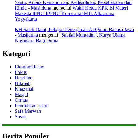
Santri; Antara Kemandirian, Kedisiplinan, Persahabatan dan
Rindu - Masjiduna
mengenai
Wakil Ketua KPK Isi Materi
Makesta IPNU-IPPNU Komisariat MTs Afkaaruna
Yogyakarta
KH Saleh Darat, Pelopor Penerjamah Al-Quran Bahasa Jawa
- Masjiduna
mengenai
“Sabilal Muhtadin”, Karya Ulama
Nusantara Bagi Dunia
Kategori
Ekonomi Islam
Fokus
Headline
Hikmah
Khazanah
Masjid
Ormas
Pendidikan Islam
Safa Marwah
Sosok
Berita Populer