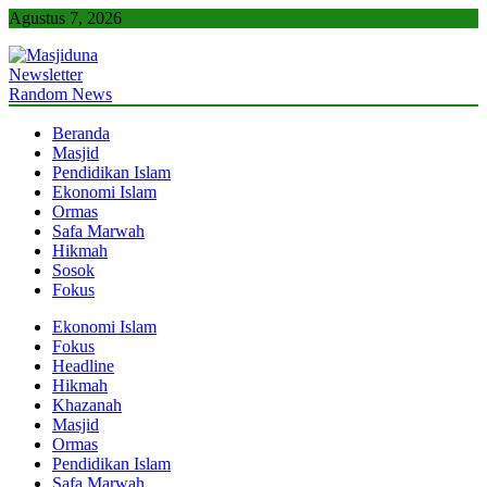
Skip
Agustus 7, 2026
to
content
Newsletter
Masjiduna
Referensi Berita Islam Indonesia
Random News
Beranda
Masjid
Pendidikan Islam
Ekonomi Islam
Ormas
Safa Marwah
Hikmah
Sosok
Fokus
Ekonomi Islam
Fokus
Headline
Hikmah
Khazanah
Masjid
Ormas
Pendidikan Islam
Safa Marwah