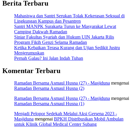
Berita Terbaru
Mahasiswa dan Santri Serukan Tolak Kekerasan Seksual di
Lingkungan Kampus dan Pesantren
Santri MANPK Surakarta Turun ke Masyarakat Lewat
Camping Dakwah Ramadan
Siniar Fakultas Syariah dan Hukum UIN Jakarta Rilis
Program Fikih Genzi Selama Ramadan
Ketika Kebaikan Terasa Kurang dan Ujian Sedikit Justru
Menjerumuskan
Pernah Galau? Ini Jalan Indah Tuhan
Komentar Terbaru
Ramadan Bersama Asmaul Husna (27) - Masjiduna
mengenai
Ramadan Bersama Asmaul Husna (2)
Ramadan Bersama Asmaul Husna (27) - Masjiduna
mengenai
Ramadan Bersama Asmaul Husna (1)
Menjadi Pelopor Sedekah Melalui Aksi Gersena 2023 -
Masjiduna
mengenai
BPKH Distribusikan Mobil Ambulan
untuk Klinik Global Medical Center Subang