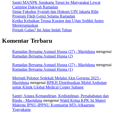
Santri MANPK Surakarta Turun ke Masyarakat Lewat
Camping Dakwah Ramadan
Siniar Fakultas Syariah dan Hukum UIN Jakarta Rilis
Program Fikih Genzi Selama Ramadan
Ketika Kebaikan Terasa Kurang dan Ujian Sedikit Justru
Menjerumuskan
Pernah Galau? Ini Jalan Indah Tuhan
Komentar Terbaru
Ramadan Bersama Asmaul Husna (27) - Masjiduna
mengenai
Ramadan Bersama Asmaul Husna (2)
Ramadan Bersama Asmaul Husna (27) - Masjiduna
mengenai
Ramadan Bersama Asmaul Husna (1)
Menjadi Pelopor Sedekah Melalui Aksi Gersena 2023 -
Masjiduna
mengenai
BPKH Distribusikan Mobil Ambulan
untuk Klinik Global Medical Center Subang
Santri; Antara Kemandirian, Kedisiplinan, Persahabatan dan
Rindu - Masjiduna
mengenai
Wakil Ketua KPK Isi Materi
Makesta IPNU-IPPNU Komisariat MTs Afkaaruna
Yogyakarta