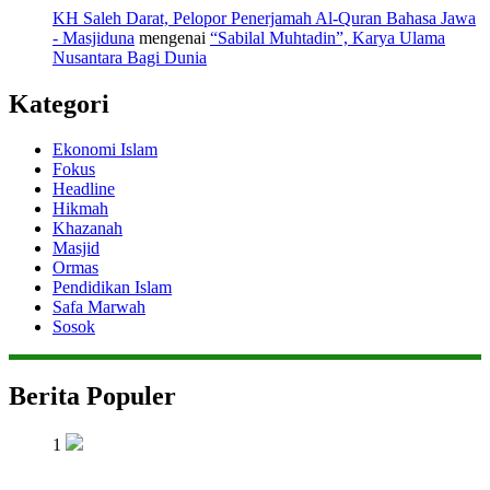
KH Saleh Darat, Pelopor Penerjamah Al-Quran Bahasa Jawa
- Masjiduna
mengenai
“Sabilal Muhtadin”, Karya Ulama
Nusantara Bagi Dunia
Kategori
Ekonomi Islam
Fokus
Headline
Hikmah
Khazanah
Masjid
Ormas
Pendidikan Islam
Safa Marwah
Sosok
Berita Populer
1