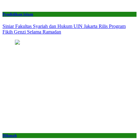
Pendidikan Islam
Siniar Fakultas Syariah dan Hukum UIN Jakarta Rilis Program
Fikih Genzi Selama Ramadan
Hikmah