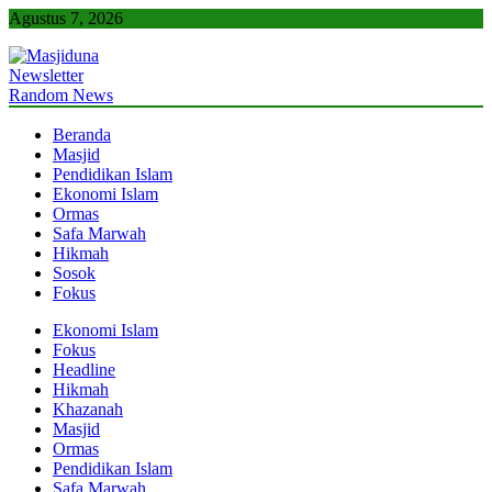
Skip
Agustus 7, 2026
to
content
Newsletter
Masjiduna
Referensi Berita Islam Indonesia
Random News
Beranda
Masjid
Pendidikan Islam
Ekonomi Islam
Ormas
Safa Marwah
Hikmah
Sosok
Fokus
Ekonomi Islam
Fokus
Headline
Hikmah
Khazanah
Masjid
Ormas
Pendidikan Islam
Safa Marwah