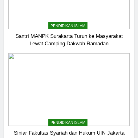
PENDIDIKAN ISLAM
Santri MANPK Surakarta Turun ke Masyarakat
Lewat Camping Dakwah Ramadan
5
Pernah Galau? Ini Jalan Indah
Tuhan
HIKMAH
PENDIDIKAN ISLAM
6
Ngopi Bareng; Romantisme
Siniar Fakultas Syariah dan Hukum UIN Jakarta