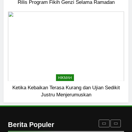
Abadi
Rilis Program Fikih Genzi Selama Ramadan
HIKMAH
7
Kopi Beneran Versus Kopi Darat
HIKMAH
8
Mau Masuk Surga, Tapi Takut
HIKMAH
Mati
Ketika Kebaikan Terasa Kurang dan Ujian Sedikit
HIKMAH
Justru Menjerumuskan
1
Mahasiswa dan Santri Serukan
Tolak Kekerasan Seksual di
Berita Populer
Lingkungan Kampus dan
PENDIDIKAN ISLAM