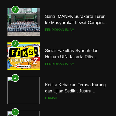
Pesantren
2
Santri MANPK Surakarta Turun
ke Masyarakat Lewat Camping
Dakwah Ramadan
PENDIDIKAN ISLAM
3
Siniar Fakultas Syariah dan
Hukum UIN Jakarta Rilis
Program Fikih Genzi Selama
PENDIDIKAN ISLAM
Ramadan
4
Ketika Kebaikan Terasa Kurang
dan Ujian Sedikit Justru
Menjerumuskan
HIKMAH
5