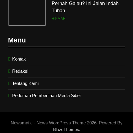
Pernah Galau? Ini Jalan Indah
Tuhan
HIKMAH
6
Menu
Ngopi Bareng; Romantisme
Abadi
HIKMAH
Kontak
Redaksi
7
Tentang Kami
Kopi Beneran Versus Kopi Darat
HIKMAH
Pedoman Pemberitaan Media Siber
8
Mau Masuk Surga, Tapi Takut
Newsmatic - News WordPress Theme 2026. Powered By
Mati
.
BlazeThemes