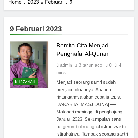
Home
2023
Februari
9
9 Februari 2023
Bercita-Cita Menjadi
Penghafal Al-Quran
admin
3 tahun ago
0
4
mins
Menjadi seorang santri sudah
KHAZANAH
menjadi pilihannya. Apapun
rintangannya akan coba ia tepis.
[JAKARTA, MASJIDUNA] —-
Matahari meninggi di penghujung
Januari 2023. Sekumpulan santri
bergerombol menghabiskan waktu
istirahatnya. Tampak seorang santri