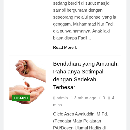
sedang berdiri di sudut masjid
sambil bergumam dengan
seseorang melalui ponsel yang ia
genggam. Muhammad Nur Fadil,
dia punya namanya. Anak laki
biasa disapa Fadil…
Read More
Bendahara yang Amanah,
Pahalanya Setimpal
dengan Sedekah
Terbesar
admin
3 tahun ago
0
4
HIKMAH
mins
Oleh: Asep Awaluddin, M.Pd.
(Pengajar Mata Pelajaran
PAI/Dosen Ulumul Hadits di