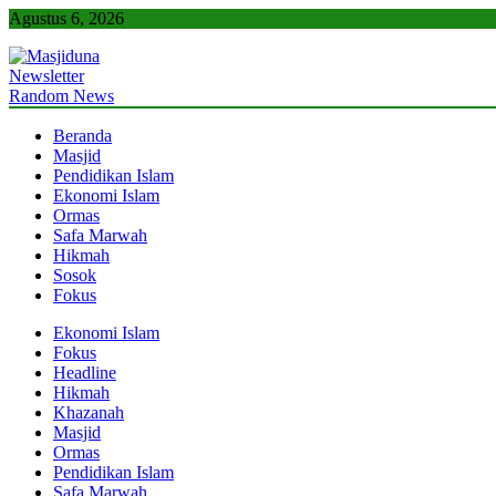
Skip
Agustus 6, 2026
to
content
Newsletter
Masjiduna
Referensi Berita Islam Indonesia
Random News
Beranda
Masjid
Pendidikan Islam
Ekonomi Islam
Ormas
Safa Marwah
Hikmah
Sosok
Fokus
Ekonomi Islam
Fokus
Headline
Hikmah
Khazanah
Masjid
Ormas
Pendidikan Islam
Safa Marwah