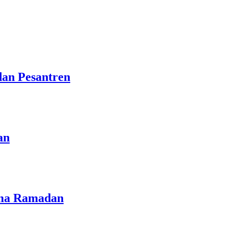
dan Pesantren
an
lama Ramadan