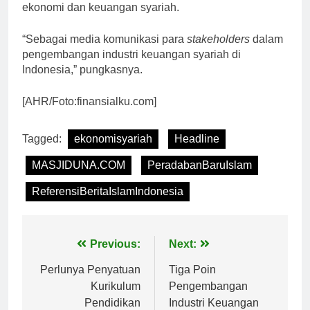
ekonomi dan keuangan syariah.
“Sebagai media komunikasi para
stakeholders
dalam
pengembangan industri keuangan syariah di
Indonesia,” pungkasnya.
[AHR/Foto:finansialku.com]
Tagged:
ekonomisyariah
Headline
MASJIDUNA.COM
PeradabanBaruIslam
ReferensiBeritaIslamIndonesia
Navigasi
Previous:
Next:
pos
Perlunya Penyatuan
Tiga Poin
Kurikulum
Pengembangan
Pendidikan
Industri Keuangan