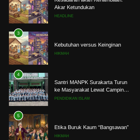
Akar Ketundukan
HEADLINE
3
Kebutuhan versus Keinginan
HIKMAH
4
Santri MANPK Surakarta Turun
ke Masyarakat Lewat Camping
Dakwah Ramadan
PENDIDIKAN ISLAM
5
Etika Buruk Kaum “Bangsawan”
HIKMAH