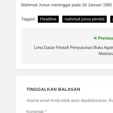
Mahmud Junus meninggal pada 16 Januari 1982 d
Tagged:
Headline
mahmud junus pendid
Navigasi
Previou
pos
Lima Dasar Filosofi Penyusunan Buku Aga
Madras
TINGGALKAN BALASAN
Alamat email Anda tidak akan dipublikasikan.
Ru
Komentar
*