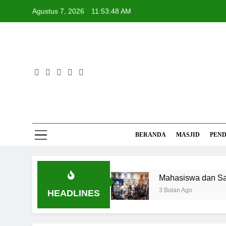
Skip
Agustus 7, 2026
11:53:49 AM
to
content
Mas
Referensi 
BERANDA
MASJID
PEND
ati-hati Suhu Panas
Mahasiswa dan Santri Se
3 Bulan Ago
HEADLINES