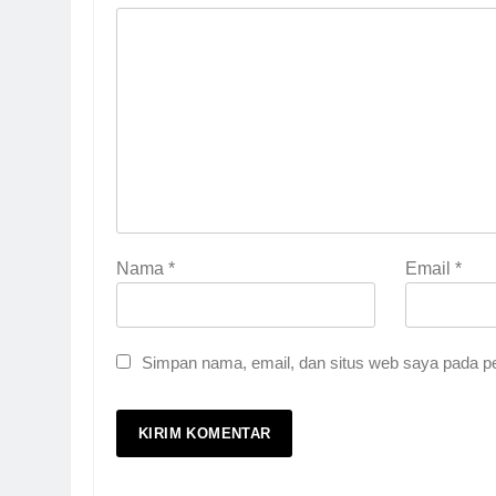
Nama
*
Email
*
Simpan nama, email, dan situs web saya pada pe
5
Pernah Galau? Ini Jalan 
HIKMAH