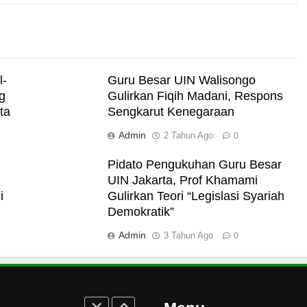
me Abadi
l-
Guru Besar UIN Walisongo
g
Gulirkan Fiqih Madani, Respons
ta
Sengkarut Kenegaraan
Admin
i Darat
2 Tahun Ago
0
Pidato Pengukuhan Guru Besar
UIN Jakarta, Prof Khamami
i
Gulirkan Teori “Legislasi Syariah
Demokratik”
akut Mati
Admin
3 Tahun Ago
0
rukan Tolak Kekerasan
ampus dan Pesantren