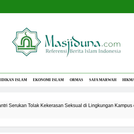
jiduna
Berita Islam Indonesia
IDIKAN ISLAM
EKONOMI ISLAM
ORMAS
SAFA MARWAH
HIKM
rukan Tolak Kekerasan Seksual di Lingkungan Kampus dan Pe