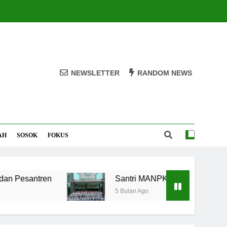
NEWSLETTER
RANDOM NEWS
AH
SOSOK
FOKUS
santren
Santri MANPK Surakarta Turun ke M
5 Bulan Ago