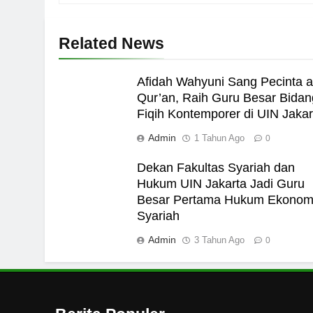
6
Related News
Ngopi Bareng; Romantis
HIKMAH
Afidah Wahyuni Sang Pecinta a
Qur’an, Raih Guru Besar Bidan
7
Fiqih Kontemporer di UIN Jakar
Admin
Kopi Beneran Versus Kop
1 Tahun Ago
0
HIKMAH
Dekan Fakultas Syariah dan
Hukum UIN Jakarta Jadi Guru
8
Besar Pertama Hukum Ekonom
Syariah
Mau Masuk Surga, Tapi T
HIKMAH
Admin
3 Tahun Ago
0
1
Mahasiswa dan Santri Se
Seksual di Lingkungan K