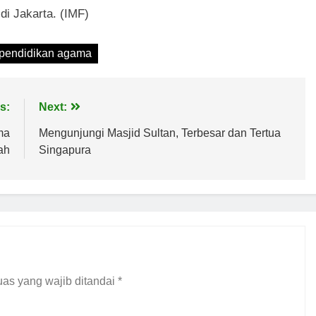
i Jakarta. (IMF)
pendidikan agama
s:
Next:
ma
Mengunjungi Masjid Sultan, Terbesar dan Tertua
ah
Singapura
as yang wajib ditandai
*