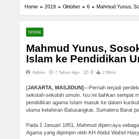
Home
2019
Oktober
6
Mahmud Yunus, So
SOSOK
Mahmud Yunus, Sosok
Islam ke Pendidikan
0
Admin
7 Tahun Ago
2 Mins
[
JAKARTA, MASJIDUN]
—Pernah terjadi perdeb
sekolah-sekolah umum. Isu ini bahkan sempat m
pendidikan agama Islam masuk ke dalam kurik
ulama kelahiran Batusangkar, Sumatera Barat 
Pada 1 Januari 1951, Mahmud dipercaya sebaga
Agama yang dipimpin oleh KH Abdul Wahid Hasy