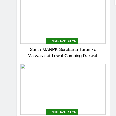
PENDIDIKAN ISLAM
Santri MANPK Surakarta Turun ke
Masyarakat Lewat Camping Dakwah
5
Ramadan
Pernah Galau? Ini Jalan 
HIKMAH
6
Ngopi Bareng; Romantis
HIKMAH
PENDIDIKAN ISLAM