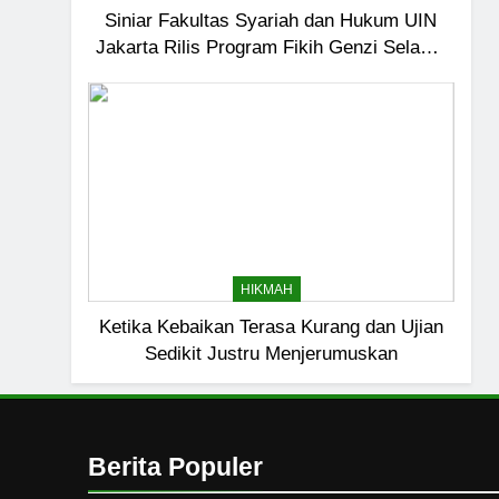
7
Siniar Fakultas Syariah dan Hukum UIN
Jakarta Rilis Program Fikih Genzi Selama
Kopi Beneran Versus Kop
Ramadan
HIKMAH
8
Mau Masuk Surga, Tapi T
HIKMAH
1
HIKMAH
Mahasiswa dan Santri Se
Ketika Kebaikan Terasa Kurang dan Ujian
Seksual di Lingkungan K
Sedikit Justru Menjerumuskan
PENDIDIKAN ISLAM
2
Santri MANPK Surakarta 
Lewat Camping Dakwah 
Berita Populer
PENDIDIKAN ISLAM