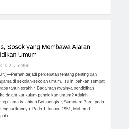
s, Sosok yang Membawa Ajaran
didikan Umum
go
0
2 Mins
]—Pernah terjadi perdebatan tentang penting dan
 agama di sekolah-sekolah umum. Isu ini bahkan sempat
apa tahun terakhir. Bagaiman awalnya pendidikan
ke dalam kurikulum pendidikan umum? Adalah
g ulama kelahiran Batusangkar, Sumatera Barat pada
mengusulkannya. Pada 1 Januari 1951, Mahmud
epala…