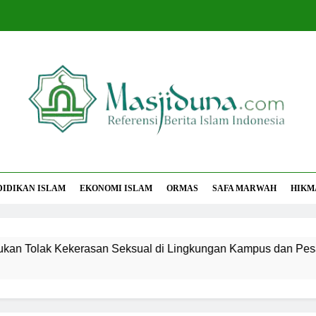
jiduna
Berita Islam Indonesia
DIDIKAN ISLAM
EKONOMI ISLAM
ORMAS
SAFA MARWAH
HIKM
lak Kekerasan Seksual di Lingkungan Kampus dan Pesantren