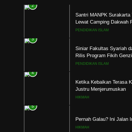
3
Siniar Fakultas Syariah 
Rilis Program Fikih Gen
PENDIDIKAN ISLAM
4
Ketika Kebaikan Terasa K
Justru Menjerumuskan
HIKMAH
5
Pernah Galau? Ini Jalan 
HIKMAH
6
Ngopi Bareng; Romantis
HIKMAH