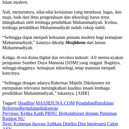
Islam modern.
Nah, menurutnya, nilai-nilai keislaman yang mendasar, lugas, dan
maju, baik dari ilmu pengetahuan dan teknologi harus terus
ditingkatkan oleh lembaga pendidikan Muhammadiyah. Kedua,
lembaga pendidikan Muhammadiyah sudah cukup stabil.
“Sehingga dapat menjadi kekuatan pranata modern bagi kemajuan
Muhammadiyah,” katanya dikutip
Masjiduna
dari laman
Muhammadiyah.
Ketiga, di era dunia digital dan revolusi industri 4.0 meniscayakan
penguatan Sumber Daya Manusia (SDM) yang unggul. Baginya,
setinggi-tingginya kemajuan teknologi, tetap manusia menjadi
kuncinya.
“Sehingga dengan adanya Rakernas Majelis Dikdasmen ini
merupakan relevansi meningkatkan kualitas insani lembaga
pendidikan Muhammadiyah,” tukasnya. [AHR]
Tagged:
Headline
MASJIDUNA.COM
PeradabanBaruIslam
ReferensiBeritaIslamIndonesia
Navigasi
Previous:
Ketika Katib PBNU Berkolaborasi dengan Pimpinan
Ranting NU
pos
Next:
Kemenag Inovasi Aplikasi Deteksi Dini Intoleransi Calon
ASN