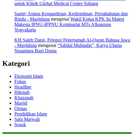
untuk Klinik Global Medical Center Subang
Santri; Antara Kemandirian, Kedisiplinan, Persahabatan dan
Rindu - Masjiduna
mengenai
Wakil Ketua KPK Isi Materi
Makesta IPNU-IPPNU Komisariat MTs Afkaaruna
Yogyakarta
KH Saleh Darat, Pelopor Penerjamah Al-Quran Bahasa Jawa
- Masjiduna
mengenai
“Sabilal Muhtadin”, Karya Ulama
Nusantara Bagi Dunia
Kategori
Ekonomi Islam
Fokus
Headline
Hikmah
Khazanah
Masjid
Ormas
Pendidikan Islam
Safa Marwah
Sosok