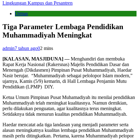
Lingkungan Kampus dan Pesantren
Ormas
Tiga Parameter Lembaga Pendidikan
Muhammadiyah Meningkat
admin
7 tahun ago
0
2 mins
[KALASAN, MASJIDUNA] —
Menghandiri dan membuka
Rapat Kerja Nasional (Rakersnas) Majelis Pendidikan Dasar dan
Menengah (Dikdasmen) Pimpinan Pusat Muhammadiyah, Haedar
Nasir berujar. “Muhammadiyah sebagai pelolopor Islam modern,”
ujarnya, Kamis (5/9) kemarin, di Hall Lembaga Penjamin Mutu
Pendidikan (LPMP) DIY.
Ketua Umum Pimpinan Pusat Muhamadiyah itu menilai pendidikan
Muhammadiyah telah meningkat kualitasnya. Namun demikian,
perlu dilakukan penguatan, agar kualitasnya terus meningkat.
Setidaknya tidak menurun kualitas pendidikan Muhammadiyah.
Haedar mencatat ada tiga landasan yang menjadi parameter serta
alasan meningkatnya kualitas lembaga pendidikan Muhammadiyah
masih perlu ditingkatkan. Pertama, karena Muhammadiyah pelopor