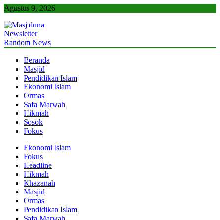
Skip
Agustus 9, 2026
to
content
Newsletter
Masjiduna
Referensi Berita Islam Indonesia
Random News
Beranda
Masjid
Pendidikan Islam
Ekonomi Islam
Ormas
Safa Marwah
Hikmah
Sosok
Fokus
Ekonomi Islam
Fokus
Headline
Hikmah
Khazanah
Masjid
Ormas
Pendidikan Islam
Safa Marwah