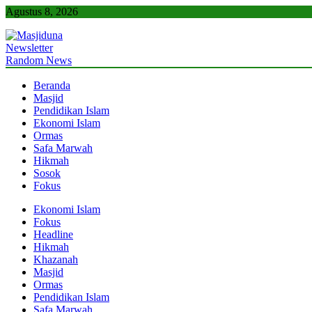
Skip
Agustus 8, 2026
to
content
Newsletter
Masjiduna
Referensi Berita Islam Indonesia
Random News
Beranda
Masjid
Pendidikan Islam
Ekonomi Islam
Ormas
Safa Marwah
Hikmah
Sosok
Fokus
Ekonomi Islam
Fokus
Headline
Hikmah
Khazanah
Masjid
Ormas
Pendidikan Islam
Safa Marwah