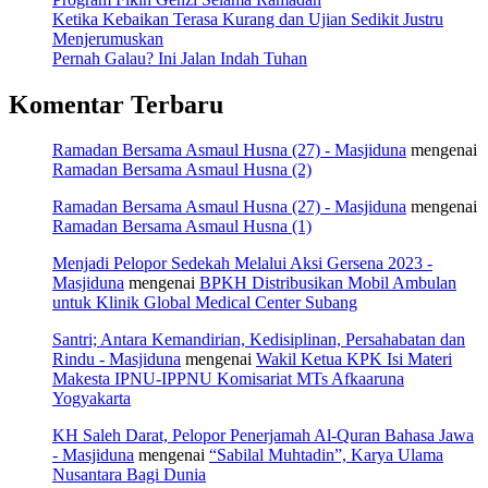
Ketika Kebaikan Terasa Kurang dan Ujian Sedikit Justru
Menjerumuskan
Pernah Galau? Ini Jalan Indah Tuhan
Komentar Terbaru
Ramadan Bersama Asmaul Husna (27) - Masjiduna
mengenai
Ramadan Bersama Asmaul Husna (2)
Ramadan Bersama Asmaul Husna (27) - Masjiduna
mengenai
Ramadan Bersama Asmaul Husna (1)
Menjadi Pelopor Sedekah Melalui Aksi Gersena 2023 -
Masjiduna
mengenai
BPKH Distribusikan Mobil Ambulan
untuk Klinik Global Medical Center Subang
Santri; Antara Kemandirian, Kedisiplinan, Persahabatan dan
Rindu - Masjiduna
mengenai
Wakil Ketua KPK Isi Materi
Makesta IPNU-IPPNU Komisariat MTs Afkaaruna
Yogyakarta
KH Saleh Darat, Pelopor Penerjamah Al-Quran Bahasa Jawa
- Masjiduna
mengenai
“Sabilal Muhtadin”, Karya Ulama
Nusantara Bagi Dunia