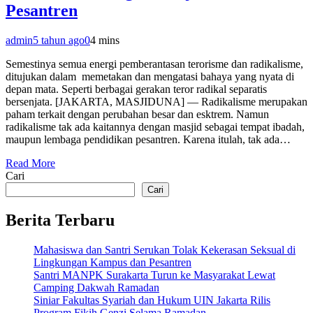
Pesantren
admin
5 tahun ago
0
4 mins
Semestinya semua energi pemberantasan terorisme dan radikalisme,
ditujukan dalam memetakan dan mengatasi bahaya yang nyata di
depan mata. Seperti berbagai gerakan teror radikal separatis
bersenjata. [JAKARTA, MASJIDUNA] — Radikalisme merupakan
paham terkait dengan perubahan besar dan esktrem. Namun
radikalisme tak ada kaitannya dengan masjid sebagai tempat ibadah,
maupun lembaga pendidikan pesantren. Karena itulah, tak ada…
Read More
Cari
Cari
Berita Terbaru
Mahasiswa dan Santri Serukan Tolak Kekerasan Seksual di
Lingkungan Kampus dan Pesantren
Santri MANPK Surakarta Turun ke Masyarakat Lewat
Camping Dakwah Ramadan
Siniar Fakultas Syariah dan Hukum UIN Jakarta Rilis
Program Fikih Genzi Selama Ramadan