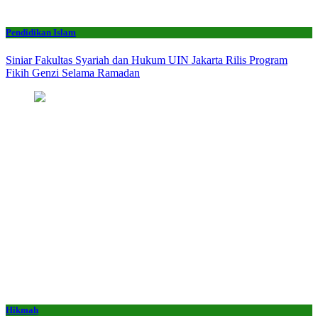
Pendidikan Islam
Siniar Fakultas Syariah dan Hukum UIN Jakarta Rilis Program
Fikih Genzi Selama Ramadan
Hikmah