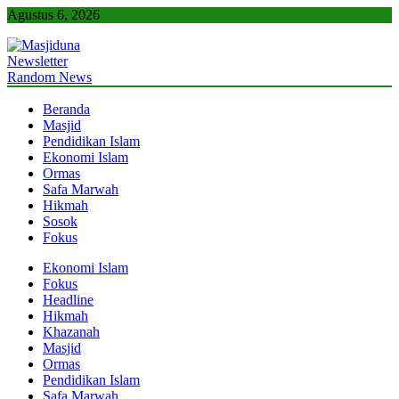
Skip
Agustus 6, 2026
to
content
Newsletter
Masjiduna
Referensi Berita Islam Indonesia
Random News
Beranda
Masjid
Pendidikan Islam
Ekonomi Islam
Ormas
Safa Marwah
Hikmah
Sosok
Fokus
Ekonomi Islam
Fokus
Headline
Hikmah
Khazanah
Masjid
Ormas
Pendidikan Islam
Safa Marwah