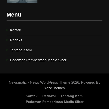
6
Menu
Ngopi Bareng; Romantisme
Abadi
HIKMAH
Kontak
Redaksi
7
Tentang Kami
Kopi Beneran Versus Kopi Darat
HIKMAH
Pedoman Pemberitaan Media Siber
8
Mau Masuk Surga, Tapi Takut
Newsmatic - News WordPress Theme 2026. Powered By
Mati
.
BlazeThemes
HIKMAH
Kontak
Redaksi
Tentang Kami
Pedoman Pemberitaan Media Siber
1