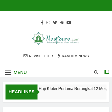
Skip
to
content
Masjiduna
Referensi Berita Islam Indonesia
NEWSLETTER
RANDOM NEWS
MENU
Calon Jemaah Haji Kloter Pertama Berangkat 12 Mei, Hat
HEADLINES
2 Tahun Ago