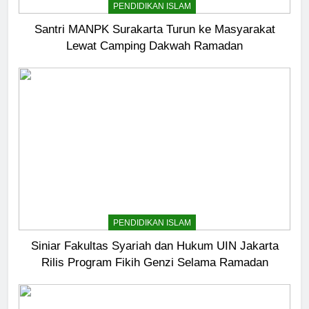
PENDIDIKAN ISLAM
Santri MANPK Surakarta Turun ke Masyarakat
Lewat Camping Dakwah Ramadan
5
Pernah Galau? Ini Jalan Indah
Tuhan
HIKMAH
PENDIDIKAN ISLAM
6
Ngopi Bareng; Romantisme
Siniar Fakultas Syariah dan Hukum UIN Jakarta
Abadi
Rilis Program Fikih Genzi Selama Ramadan
HIKMAH