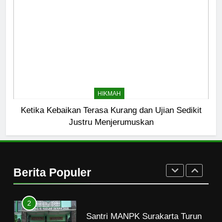
7
Kopi Beneran Versus Kopi Darat
HIKMAH
8
Mau Masuk Surga, Tapi Takut
HIKMAH
Mati
Ketika Kebaikan Terasa Kurang dan Ujian Sedikit
HIKMAH
Justru Menjerumuskan
1
Mahasiswa dan Santri Serukan
Tolak Kekerasan Seksual di
Berita Populer
Lingkungan Kampus dan
PENDIDIKAN ISLAM
Pesantren
2
Santri MANPK Surakarta Turun