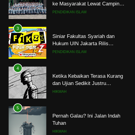
ke Masyarakat Lewat Camping
Dakwah Ramadan
PENDIDIKAN ISLAM
3
Siniar Fakultas Syariah dan
Hukum UIN Jakarta Rilis
Program Fikih Genzi Selama
PENDIDIKAN ISLAM
Ramadan
4
Ketika Kebaikan Terasa Kurang
dan Ujian Sedikit Justru
Menjerumuskan
HIKMAH
5
Pernah Galau? Ini Jalan Indah
Tuhan
HIKMAH