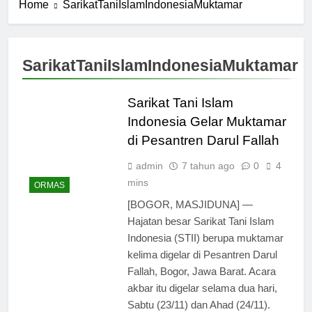
Home
SarikatTaniIslamIndonesiaMuktamar
SarikatTaniIslamIndonesiaMuktamar
Sarikat Tani Islam
Indonesia Gelar Muktamar
di Pesantren Darul Fallah
admin
7 tahun ago
0
4
mins
ORMAS
[BOGOR, MASJIDUNA] —
Hajatan besar Sarikat Tani Islam
Indonesia (STII) berupa muktamar
kelima digelar di Pesantren Darul
Fallah, Bogor, Jawa Barat. Acara
akbar itu digelar selama dua hari,
Sabtu (23/11) dan Ahad (24/11).