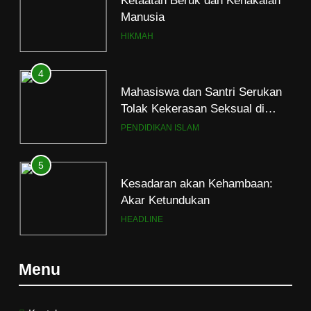
Manusia
HIKMAH
4
Mahasiswa dan Santri Serukan
Tolak Kekerasan Seksual di
Lingkungan Kampus dan
PENDIDIKAN ISLAM
Pesantren
5
Kesadaran akan Kehambaan:
Akar Ketundukan
HEADLINE
6
Menu
Kebutuhan versus Keinginan
HIKMAH