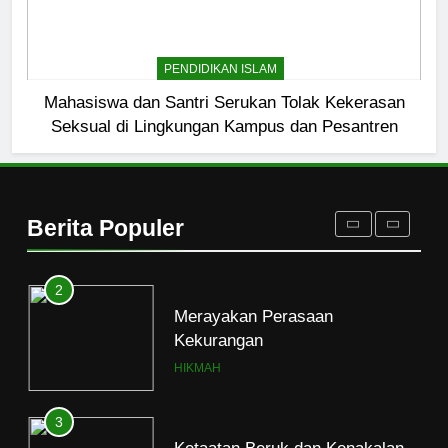
8
Etika Buruk Kaum “Bangsawan”
PENDIDIKAN ISLAM
HIKMAH
Mahasiswa dan Santri Serukan Tolak Kekerasan
Seksual di Lingkungan Kampus dan Pesantren
1
Naluri Takabur; Perasaan
Terancam dan Tipuan Diri
Berita Populer
HIKMAH
2
Merayakan Perasaan
Kekurangan
HIKMAH
3
Ketaatan Beruk dan Kenakalan