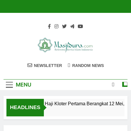
Skip
to
content
Masjiduna
Referensi Berita Islam Indonesia
NEWSLETTER
RANDOM NEWS
MENU
Calon Jemaah Haji Kloter Pertama Berangkat 12 Mei, Hat
HEADLINES
2 Tahun Ago