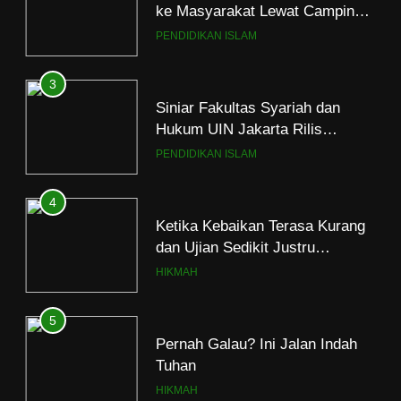
ke Masyarakat Lewat Camping
Dakwah Ramadan
PENDIDIKAN ISLAM
3
Siniar Fakultas Syariah dan
Hukum UIN Jakarta Rilis
Program Fikih Genzi Selama
PENDIDIKAN ISLAM
Ramadan
4
Ketika Kebaikan Terasa Kurang
dan Ujian Sedikit Justru
Menjerumuskan
HIKMAH
5
Pernah Galau? Ini Jalan Indah
Tuhan
HIKMAH