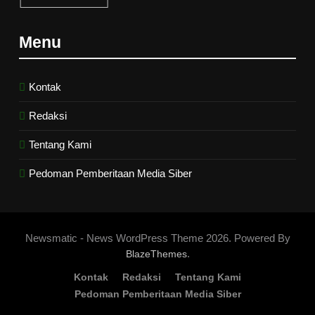
6
Menu
Ngopi Bareng; Romantisme
Abadi
HIKMAH
Kontak
Redaksi
7
Tentang Kami
Kopi Beneran Versus Kopi Darat
HIKMAH
Pedoman Pemberitaan Media Siber
8
Mau Masuk Surga, Tapi Takut
Newsmatic - News WordPress Theme 2026. Powered By
Mati
.
BlazeThemes
HIKMAH
Kontak
Redaksi
Tentang Kami
Pedoman Pemberitaan Media Siber
1