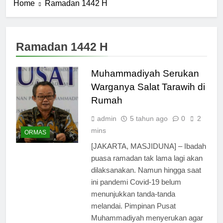
Home
Ramadan 1442 H
Ramadan 1442 H
Muhammadiyah Serukan
Warganya Salat Tarawih di
Rumah
admin
5 tahun ago
0
2
mins
ORMAS
[JAKARTA, MASJIDUNA] – Ibadah
puasa ramadan tak lama lagi akan
dilaksanakan. Namun hingga saat
ini pandemi Covid-19 belum
menunjukkan tanda-tanda
melandai. Pimpinan Pusat
Muhammadiyah menyerukan agar