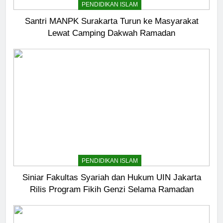
PENDIDIKAN ISLAM
Santri MANPK Surakarta Turun ke Masyarakat
Lewat Camping Dakwah Ramadan
5
Pernah Galau? Ini Jalan Indah
Tuhan
HIKMAH
PENDIDIKAN ISLAM
6
Ngopi Bareng; Romantisme
Siniar Fakultas Syariah dan Hukum UIN Jakarta
Abadi
Rilis Program Fikih Genzi Selama Ramadan
HIKMAH