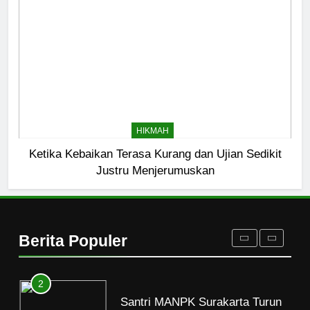
7
Kopi Beneran Versus Kopi Darat
HIKMAH
8
Mau Masuk Surga, Tapi Takut
HIKMAH
Mati
Ketika Kebaikan Terasa Kurang dan Ujian Sedikit
HIKMAH
Justru Menjerumuskan
1
Mahasiswa dan Santri Serukan
Tolak Kekerasan Seksual di
Berita Populer
Lingkungan Kampus dan
PENDIDIKAN ISLAM
Pesantren
2
Santri MANPK Surakarta Turun