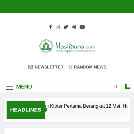
Skip
to
content
Masjiduna
Referensi Berita Islam Indonesia
NEWSLETTER
RANDOM NEWS
MENU
Calon Jemaah Haji Kloter Pertama Berangkat 12 Mei, Hati-
HEADLINES
2 Tahun Ago