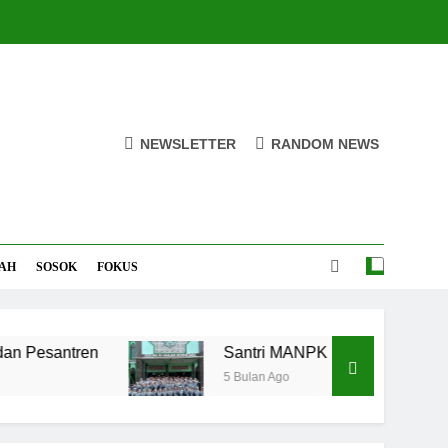
NEWSLETTER
RANDOM NEWS
AH
SOSOK
FOKUS
santren
Santri MANPK Surakarta Turun ke M
5 Bulan Ago