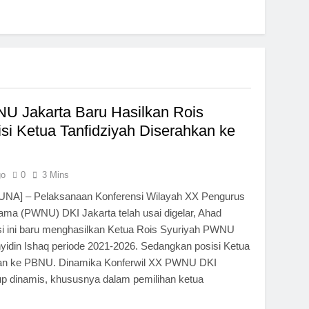
U Jakarta Baru Hasilkan Rois
isi Ketua Tanfidziyah Diserahkan ke
go
0
3 Mins
A] – Pelaksanaan Konferensi Wilayah XX Pengurus
ama (PWNU) DKI Jakarta telah usai digelar, Ahad
nsi ini baru menghasilkan Ketua Rois Syuriyah PWNU
idin Ishaq periode 2021-2026. Sedangkan posisi Ketua
akan ke PBNU. Dinamika Konferwil XX PWNU DKI
up dinamis, khususnya dalam pemilihan ketua