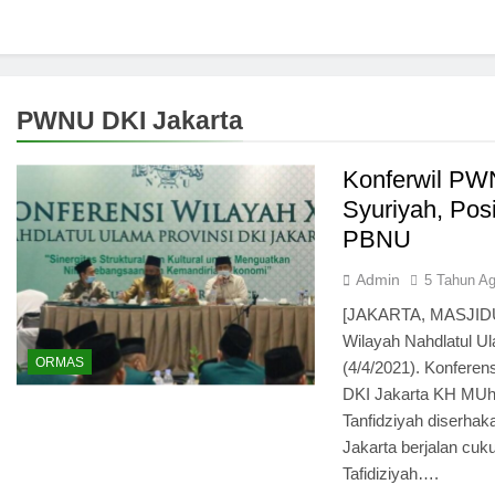
PWNU DKI Jakarta
Konferwil PWN
Syuriyah, Pos
PBNU
Admin
5 Tahun A
[JAKARTA, MASJIDUN
Wilayah Nahdlatul Ul
ORMAS
(4/4/2021). Konfere
DKI Jakarta KH MUhy
Tanfidziyah diserh
Jakarta berjalan cuk
Tafidiziyah….