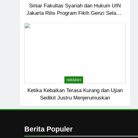
6
Siniar Fakultas Syariah dan Hukum UIN
Jakarta Rilis Program Fikih Genzi Selama
Ngopi Bareng; Romantis
Ramadan
HIKMAH
7
Kopi Beneran Versus Kop
HIKMAH
8
HIKMAH
Mau Masuk Surga, Tapi T
Ketika Kebaikan Terasa Kurang dan Ujian
HIKMAH
Sedikit Justru Menjerumuskan
1
Mahasiswa dan Santri Se
Seksual di Lingkungan K
Berita Populer
PENDIDIKAN ISLAM