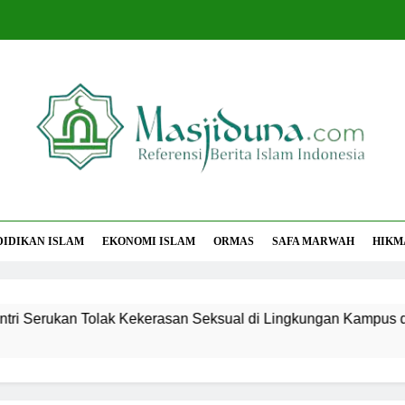
jiduna
Berita Islam Indonesia
DIDIKAN ISLAM
EKONOMI ISLAM
ORMAS
SAFA MARWAH
HIKM
rukan Tolak Kekerasan Seksual di Lingkungan Kampus dan Pe