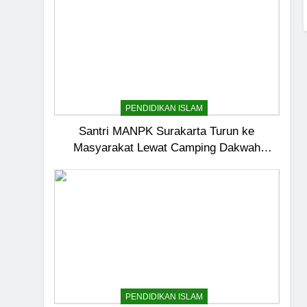
PENDIDIKAN ISLAM
Santri MANPK Surakarta Turun ke
Masyarakat Lewat Camping Dakwah
Ramadan
5
Pernah Galau? Ini Jalan 
HIKMAH
PENDIDIKAN ISLAM