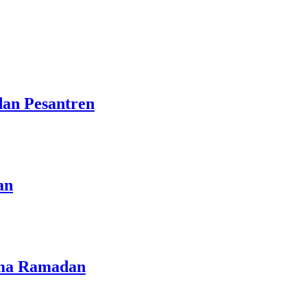
dan Pesantren
an
lama Ramadan