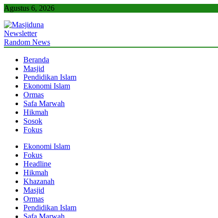
Skip
Agustus 6, 2026
to
content
Newsletter
Masjiduna
Referensi Berita Islam Indonesia
Random News
Beranda
Masjid
Pendidikan Islam
Ekonomi Islam
Ormas
Safa Marwah
Hikmah
Sosok
Fokus
Ekonomi Islam
Fokus
Headline
Hikmah
Khazanah
Masjid
Ormas
Pendidikan Islam
Safa Marwah