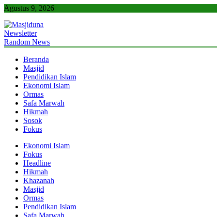
Skip
Agustus 9, 2026
to
content
Newsletter
Masjiduna
Referensi Berita Islam Indonesia
Random News
Beranda
Masjid
Pendidikan Islam
Ekonomi Islam
Ormas
Safa Marwah
Hikmah
Sosok
Fokus
Ekonomi Islam
Fokus
Headline
Hikmah
Khazanah
Masjid
Ormas
Pendidikan Islam
Safa Marwah