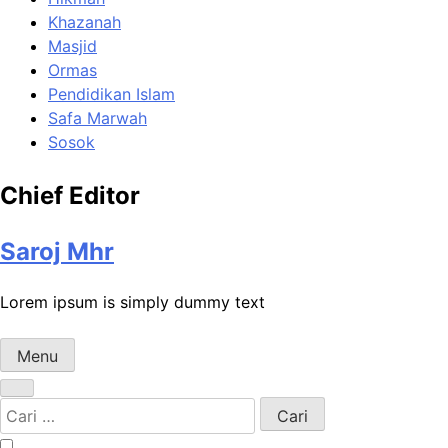
Khazanah
Masjid
Ormas
Pendidikan Islam
Safa Marwah
Sosok
Chief Editor
Saroj Mhr
Lorem ipsum is simply dummy text
Menu
Cari
untuk: