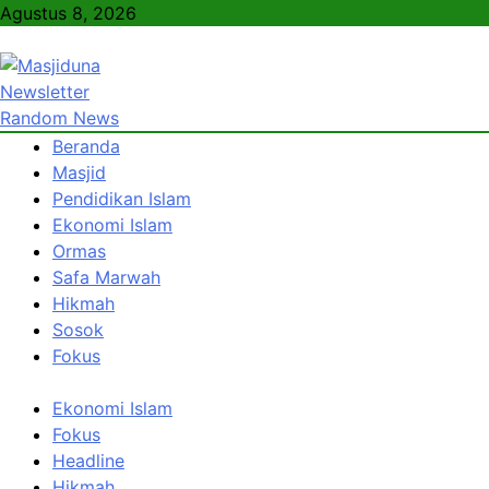
Skip
Agustus 8, 2026
to
content
Newsletter
Masjiduna
Referensi Berita Islam Indonesia
Random News
Beranda
Masjid
Pendidikan Islam
Ekonomi Islam
Ormas
Safa Marwah
Hikmah
Sosok
Fokus
Ekonomi Islam
Fokus
Headline
Hikmah