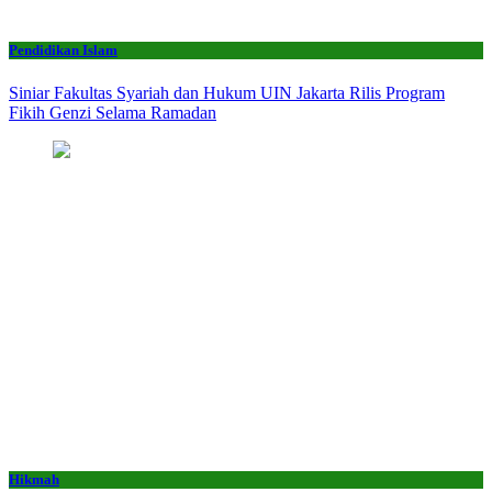
Pendidikan Islam
Siniar Fakultas Syariah dan Hukum UIN Jakarta Rilis Program
Fikih Genzi Selama Ramadan
Hikmah