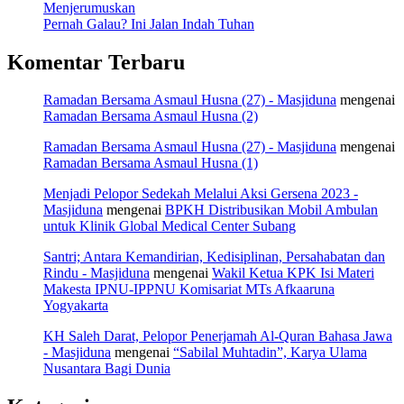
Menjerumuskan
Pernah Galau? Ini Jalan Indah Tuhan
Komentar Terbaru
Ramadan Bersama Asmaul Husna (27) - Masjiduna
mengenai
Ramadan Bersama Asmaul Husna (2)
Ramadan Bersama Asmaul Husna (27) - Masjiduna
mengenai
Ramadan Bersama Asmaul Husna (1)
Menjadi Pelopor Sedekah Melalui Aksi Gersena 2023 -
Masjiduna
mengenai
BPKH Distribusikan Mobil Ambulan
untuk Klinik Global Medical Center Subang
Santri; Antara Kemandirian, Kedisiplinan, Persahabatan dan
Rindu - Masjiduna
mengenai
Wakil Ketua KPK Isi Materi
Makesta IPNU-IPPNU Komisariat MTs Afkaaruna
Yogyakarta
KH Saleh Darat, Pelopor Penerjamah Al-Quran Bahasa Jawa
- Masjiduna
mengenai
“Sabilal Muhtadin”, Karya Ulama
Nusantara Bagi Dunia