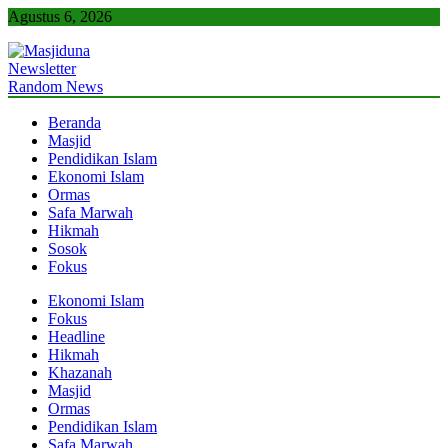
Skip
Agustus 6, 2026
to
content
Newsletter
Masjiduna
Referensi Berita Islam Indonesia
Random News
Beranda
Masjid
Pendidikan Islam
Ekonomi Islam
Ormas
Safa Marwah
Hikmah
Sosok
Fokus
Ekonomi Islam
Fokus
Headline
Hikmah
Khazanah
Masjid
Ormas
Pendidikan Islam
Safa Marwah