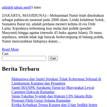
admin
6 tahun ago
0
3 mins
[JAKARTA, MASJIDUNA]—Mohammad Natsir telah dinobatkan
sebagai pahlawan nasional pada 2008 silam. Lelaki kelahiran Solok,
Sumatera Barat ini, adalah perdana menteri kelima di era Orde
Lama. Kiprahnya terbentang luas mulai dari politik (pendiri
Masyumi) hingga agama (menulis 45 buku agama Islam). Di masa
sepuhnya, setelah tidak lagi banyak berkecimpung di bidang politik,
Natsir mencurahkan hidupnya dalam…
Read More
Cari
Cari
Berita Terbaru
Mahasiswa dan Santri Serukan Tolak Kekerasan Seksual di
Lingkungan Kampus dan Pesantren
Santri MANPK Surakarta Turun ke Masyarakat Lewat
Camping Dakwah Ramadan
Siniar Fakultas Syariah dan Hukum UIN Jakarta Rilis
Program Fikih Genzi Selama Ramadan
Ketika Kebaikan Terasa Kurang dan Ujian Sedikit Justru