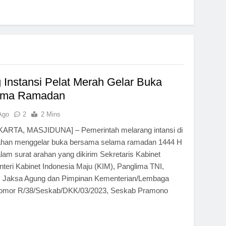
 Instansi Pelat Merah Gelar Buka
ama Ramadan
Ago
2
2 Mins
KARTA, MASJIDUNA] – Pemerintah melarang intansi di
tahan menggelar buka bersama selama ramadan 1444 H
 dalam surat arahan yang dikirim Sekretaris Kabinet
teri Kabinet Indonesia Maju (KIM), Panglima TNI,
I, Jaksa Agung dan Pimpinan Kementerian/Lembaga
 nomor R/38/Seskab/DKK/03/2023, Seskab Pramono