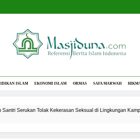
jiduna
Berita Islam Indonesia
IDIKAN ISLAM
EKONOMI ISLAM
ORMAS
SAFA MARWAH
HIKM
ri Serukan Tolak Kekerasan Seksual di Lingkungan Kampus d