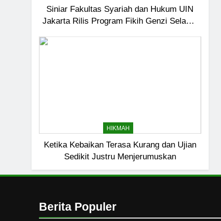
6
Siniar Fakultas Syariah dan Hukum UIN
Jakarta Rilis Program Fikih Genzi Selama
Ngopi Bareng; Romantis
Ramadan
HIKMAH
7
Kopi Beneran Versus Kop
HIKMAH
8
HIKMAH
Mau Masuk Surga, Tapi T
Ketika Kebaikan Terasa Kurang dan Ujian
HIKMAH
Sedikit Justru Menjerumuskan
1
Mahasiswa dan Santri Se
Seksual di Lingkungan K
Berita Populer
PENDIDIKAN ISLAM