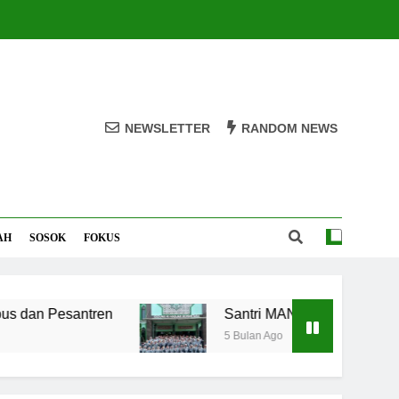
NEWSLETTER
RANDOM NEWS
AH
SOSOK
FOKUS
an Pesantren
Santri MANPK Surakarta Turun
5 Bulan Ago