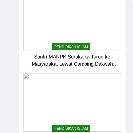
PENDIDIKAN ISLAM
Santri MANPK Surakarta Turun ke
Masyarakat Lewat Camping Dakwah
Ramadan
5
Pernah Galau? Ini Jalan 
HIKMAH
PENDIDIKAN ISLAM